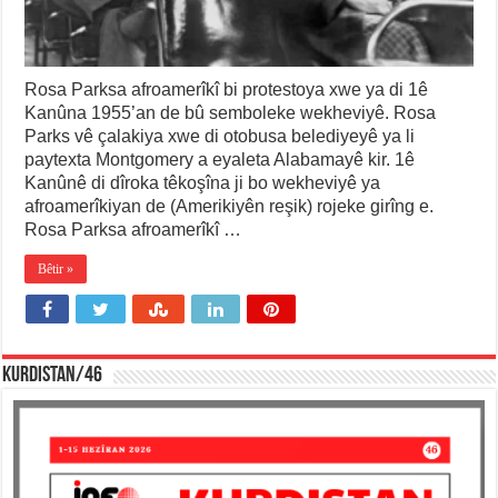
Rosa Parksa afroamerîkî bi protestoya xwe ya di 1ê
Kanûna 1955’an de bû semboleke wekheviyê. Rosa
Parks vê çalakiya xwe di otobusa belediyeyê ya li
paytexta Montgomery a eyaleta Alabamayê kir. 1ê
Kanûnê di dîroka têkoşîna ji bo wekheviyê ya
afroamerîkiyan de (Amerikiyên reşik) rojeke girîng e.
Rosa Parksa afroamerîkî …
Bêtir »
KURDISTAN/46