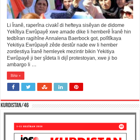
Li Îranê, raperîna civakî di hefteya sisêyan de didome
Yekîtiya Ewrûpayê xwe amade dike li hemberê Îranê hin
tedbîran ragihîne Annalena Baerbock got, polîtîkaya
Yekitiya Ewrûpayê zêde destûr nade ew li hember
zordestiya Îranê hemleyek mezintir bikin Yekitiya
Ewrûpayê ji ber şîdeta li dijî protestoyan, xwe ji bo
ambargo li …
Bêtir »
KURDISTAN/46