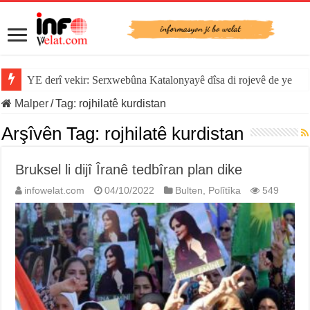
YE derî vekir: Serxwebûna Katalonyayê dîsa di rojevê de ye
Malper
/
Tag:
rojhilatê kurdistan
Arşîvên Tag:
rojhilatê kurdistan
Bruksel li dijî Îranê tedbîran plan dike
infowelat.com
04/10/2022
Bulten
,
Polîtîka
549