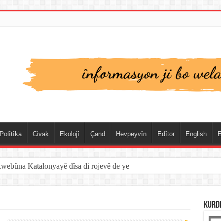
Polîtîka
Civak
Ekolojî
Çand
Hevpeyvîn
Edîtor
English
E
xwebûna Katalonyayê dîsa di rojevê de ye
KURD