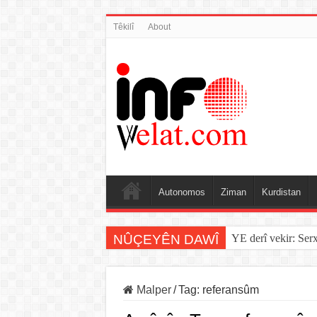
Têkilî
About
Autonomos
Ziman
Kurdistan
NÛÇEYÊN DAWÎ
YE derî vekir: Ser
Malper
/
Tag:
referansûm