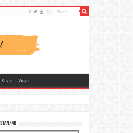
-Kovar
Vîdyo
ISTAN/46