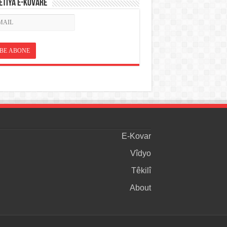
ETÎYA E-KOVARÊ
E-Kovar
Vîdyo
Têkilî
About