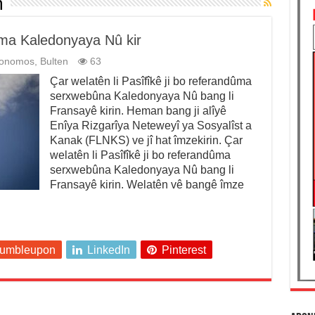
m
ma Kaledonyaya Nû kir
tonomos
,
Bulten
63
Çar welatên li Pasîfîkê ji bo referandûma
serxwebûna Kaledonyaya Nû bang li
Fransayê kirin. Heman bang ji alîyê
Enîya Rizgarîya Neteweyî ya Sosyalîst a
Kanak (FLNKS) ve jî hat îmzekirin. Çar
welatên li Pasîfîkê ji bo referandûma
serxwebûna Kaledonyaya Nû bang li
Fransayê kirin. Welatên vê bangê îmze
tumbleupon
LinkedIn
Pinterest