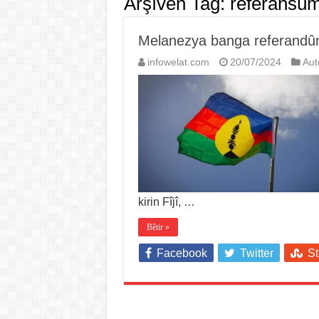
Arşîvên Tag:
referansû
Melanezya banga referandû
infowelat.com
20/07/2024
Au
kirin Fîjî, …
Bêtir »
Facebook
Twitter
S