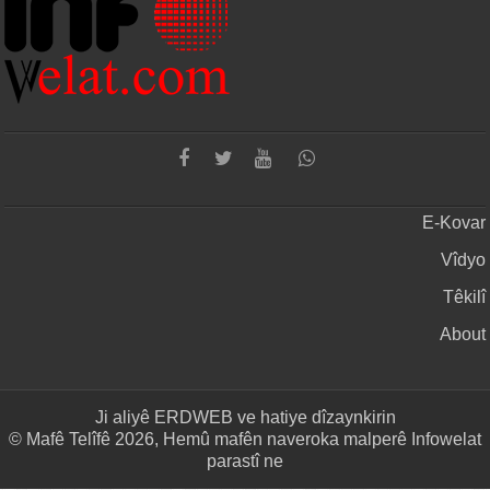
E-Kovar
Vîdyo
Têkilî
About
Ji aliyê
ERDWEB
ve hatiye dîzaynkirin
© Mafê Telîfê 2026, Hemû mafên naveroka malperê Infowelat
parastî ne