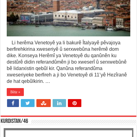
Li herêma Venetoyê ya li bakurê Îtalyayê pêvajoya
berfirehkirina xweseriyê û serxwebûna herêmê dom
dike. Konseya Herêmî ya Venetoyê du qanûnên ku
destûrê didin referandûmên ji bo xweserî û serxwebûnê
bê lidarxistin qebûl kir. Qanûna referandûma
xweseriyeke berfireh a ji bo Venetoyê di 11’yê Hezîranê
de hat qebûlkirin. …
Bêtir »
KURDISTAN/46