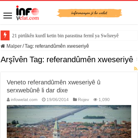
21 pirtûkên kurdî ketin bin parastina fermî ya Swîsreyê
Malper
/
Tag:
referandûmên xweseriyê
Arşîvên Tag:
referandûmên xweseriyê
Veneto referandûmên xweseriyê û
serxwebûnê li dar dixe
infowelat.com
19/06/2014
Rojev
1,090