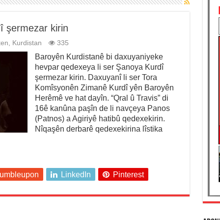
 şermezar kirin
ten
,
Kurdistan
335
Baroyên Kurdistanê bi daxuyaniyeke
hevpar qedexeya li ser Şanoya Kurdî
şermezar kirin. Daxuyanî li ser Tora
Komîsyonên Zimanê Kurdî yên Baroyên
Herêmê ve hat dayîn. “Qral û Travis” di
16ê kanûna paşîn de li navçeya Panos
(Patnos) a Agiriyê hatibû qedexekirin.
Nîqaşên derbarê qedexekirina lîstika
tumbleupon
LinkedIn
Pinterest