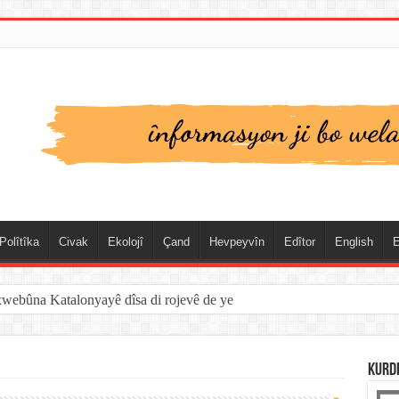
Polîtîka
Civak
Ekolojî
Çand
Hevpeyvîn
Edîtor
English
E
xwebûna Katalonyayê dîsa di rojevê de ye
KURD