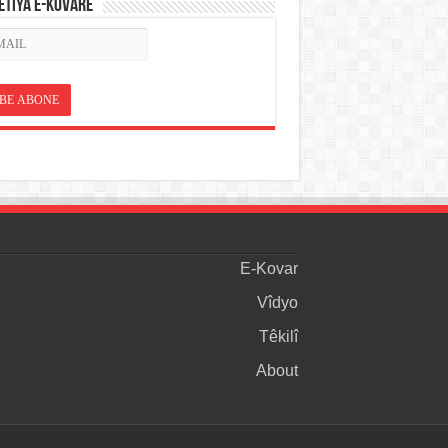
ETÎYA E-KOVARÊ
E-Kovar
Vîdyo
Têkilî
About