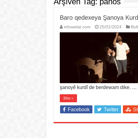
Arşîvên Tag:
panos
Baro qedexeya Şanoya Kurdî
infowelat.com
25/01/2024
Bul
şanoyê kurdî de berdewam dike. …
Bêtir »
Facebook
Twitter
S