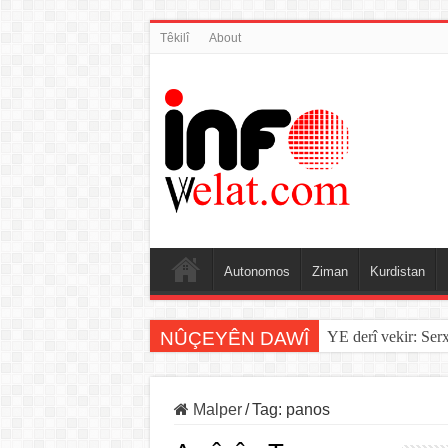
Têkilî
About
Autonomos
Ziman
Kurdistan
NÛÇEYÊN DAWÎ
YE derî vekir: Ser
Malper
/
Tag:
panos