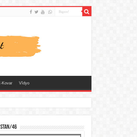
-Kovar
Vîdyo
ISTAN/46