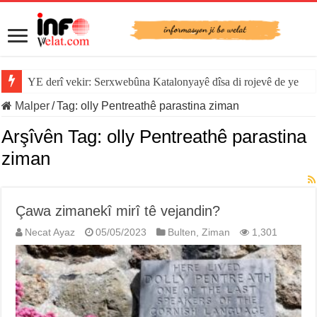
YE derî vekir: Serxwebûna Katalonyayê dîsa di rojevê de ye
Malper
/
Tag:
olly Pentreathê parastina ziman
Arşîvên Tag:
olly Pentreathê parastina
ziman
Çawa zimanekî mirî tê vejandin?
Necat Ayaz
05/05/2023
Bulten
,
Ziman
1,301