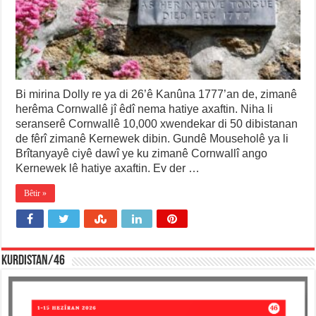
Bi mirina Dolly re ya di 26’ê Kanûna 1777’an de, zimanê
herêma Cornwallê jî êdî nema hatiye axaftin. Niha li
seranserê Cornwallê 10,000 xwendekar di 50 dibistanan
de fêrî zimanê Kernewek dibin. Gundê Mouseholê ya li
Brîtanyayê ciyê dawî ye ku zimanê Cornwallî ango
Kernewek lê hatiye axaftin. Ev der …
Bêtir »
KURDISTAN/46