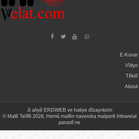
E-Kovar
Vîdyo
Têkilî
About
Ji aliyê
ERDWEB
ve hatiye dîzaynkirin
© Mafê Telîfê 2026, Hemû mafên naveroka malperê Infowelat
parastî ne