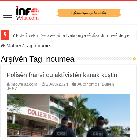
YE derî vekir: Serxwebûna Katalonyayê dîsa di rojevê de ye
Malper
/
Tag:
noumea
Arşîvên Tag:
noumea
Polîsên fransî du aktîvîstên kanak kuştin
infowelat.com
20/09/2024
Autonomos
,
Bulten
57