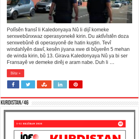
Polîsên fransî li Kaledonyaya Nû li dijî komeke
serxwebûnxwaz operasyonekê kirin. Du aktîvîstên doza
serxwebûnê di operasyonê de hatin kuştin. Tevî
windahîyên dawî, kesên jiyana xwe di bûyerên 5 mehan
de winda kirin, bû 13. Girava Kaledonyaya Nû ya bi ser
Fransayê ve demeke dirêj e aram nabe. Duh li …
Bêtir »
KURDISTAN/46