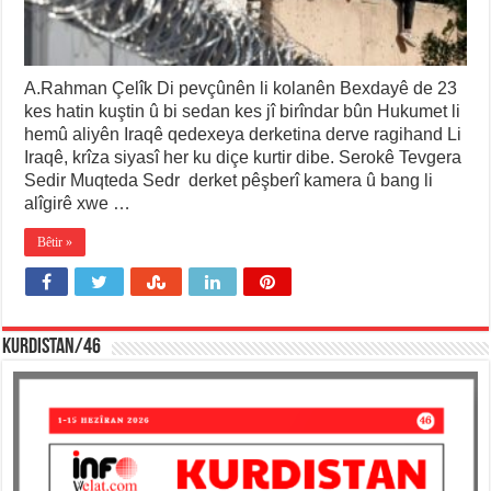
A.Rahman Çelîk Di pevçûnên li kolanên Bexdayê de 23
kes hatin kuştin û bi sedan kes jî birîndar bûn Hukumet li
hemû aliyên Iraqê qedexeya derketina derve ragihand Li
Iraqê, krîza siyasî her ku diçe kurtir dibe. Serokê Tevgera
Sedir Muqteda Sedr derket pêşberî kamera û bang li
alîgirê xwe …
Bêtir »
KURDISTAN/46