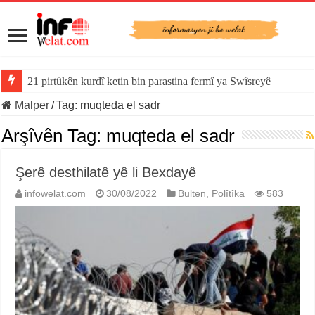
21 pirtûkên kurdî ketin bin parastina fermî ya Swîsreyê
Malper
/
Tag:
muqteda el sadr
Arşîvên Tag:
muqteda el sadr
Şerê desthilatê yê li Bexdayê
infowelat.com
30/08/2022
Bulten
,
Polîtîka
583