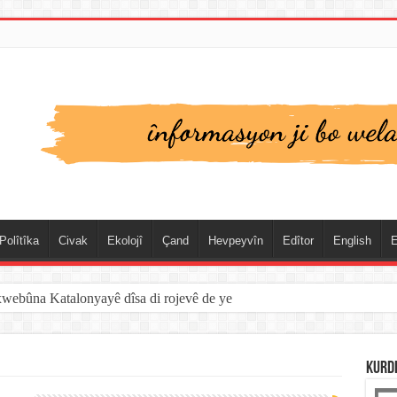
Polîtîka
Civak
Ekolojî
Çand
Hevpeyvîn
Edîtor
English
E
xwebûna Katalonyayê dîsa di rojevê de ye
KURD