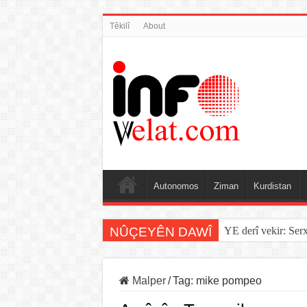
Têkilî
About
Autonomos
Ziman
Kurdistan
NÛÇEYÊN DAWÎ
YE derî vekir: Ser
Malper
/
Tag:
mike pompeo