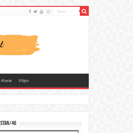
-Kovar
Vîdyo
ISTAN/46