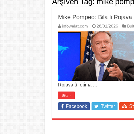
Arşîvên Tag:
mike pom
Mike Pompeo: Bila li Rojava
infowelat.com
28/01/2026
Bul
Rojava û rejîma …
Bêtir »
Facebook
Twitter
S