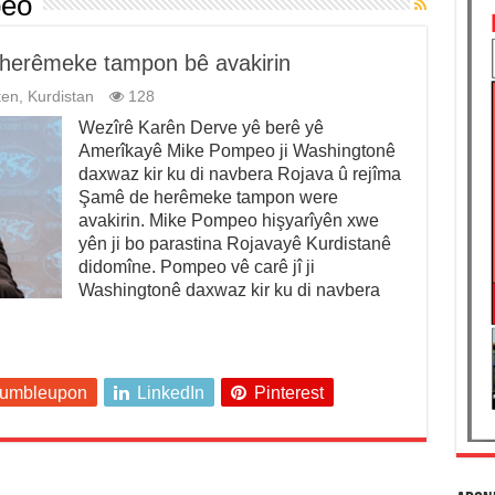
peo
 herêmeke tampon bê avakirin
ten
,
Kurdistan
128
Wezîrê Karên Derve yê berê yê
Amerîkayê Mike Pompeo ji Washingtonê
daxwaz kir ku di navbera Rojava û rejîma
Şamê de herêmeke tampon were
avakirin. Mike Pompeo hişyarîyên xwe
yên ji bo parastina Rojavayê Kurdistanê
didomîne. Pompeo vê carê jî ji
Washingtonê daxwaz kir ku di navbera
tumbleupon
LinkedIn
Pinterest