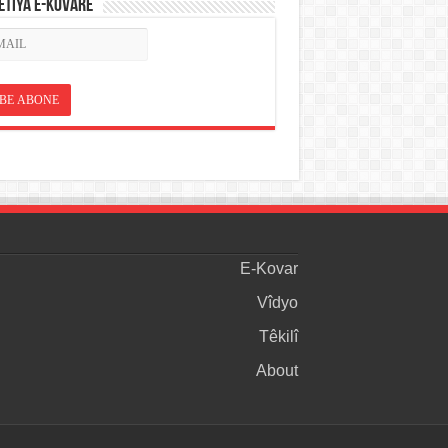
ETÎYA E-KOVARÊ
E-Kovar
Vîdyo
Têkilî
About