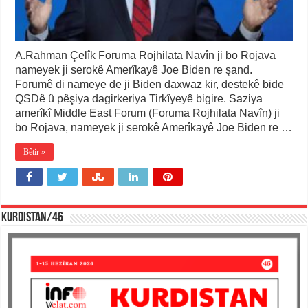
A.Rahman Çelîk Foruma Rojhilata Navîn ji bo Rojava
nameyek ji serokê Amerîkayê Joe Biden re şand.
Forumê di nameye de ji Biden daxwaz kir, destekê bide
QSDê û pêşiya dagirkeriya Tirkîyeyê bigire. Saziya
amerîkî Middle East Forum (Foruma Rojhilata Navîn) ji
bo Rojava, nameyek ji serokê Amerîkayê Joe Biden re …
Bêtir »
KURDISTAN/46