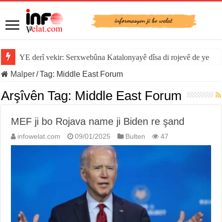
YE derî vekir: Serxwebûna Katalonyayê dîsa di rojevê de ye
Malper
/
Tag:
Middle East Forum
Arşîvên Tag:
Middle East Forum
MEF ji bo Rojava name ji Biden re şand
infowelat.com
09/01/2025
Bulten
47