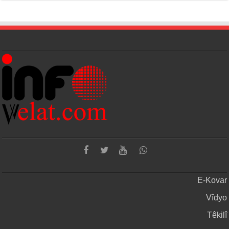
E-Kovar
Vîdyo
Têkilî