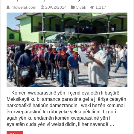
infowelat.com
20/02/2014
Civak
1,117
Komên xweparastinê yên li çend eyaletên li başûrê
Meksîkayê ku bi armanca parastina gel a ji êrîşa çeteyên
narkotrafîkê hatibûn damezrandin, wekî hezên komunal
ên xweparastinê tecrûbeyeke yekta pêk tînin. Li gorî
agahiyên ku endamên komên xweparastinê yên li
eyaletên cuda yên vî welatî didin, li her navendê …