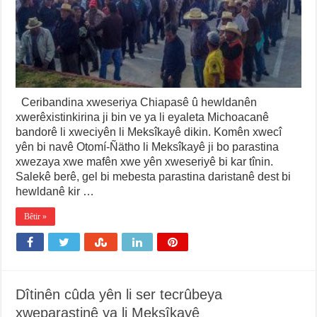
Ceribandina xweseriya Chiapasê û hewldanên
xwerêxistinkirina ji bin ve ya li eyaleta Michoacanê
bandorê li xweciyên li Meksîkayê dikin. Komên xwecî
yên bi navê Otomí-Ñätho li Meksîkayê ji bo parastina
xwezaya xwe mafên xwe yên xweseriyê bi kar tînin.
Salekê berê, gel bi mebesta parastina daristanê dest bi
hewldanê kir …
Bêtir »
Dîtinên cûda yên li ser tecrûbeya
xweparastinê ya li Meksîkayê