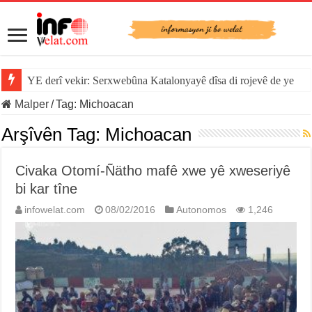
YE derî vekir: Serxwebûna Katalonyayê dîsa di rojevê de ye
Malper
/
Tag:
Michoacan
Arşîvên Tag:
Michoacan
Civaka Otomí-Ñätho mafê xwe yê xweseriyê
bi kar tîne
infowelat.com
08/02/2016
Autonomos
1,246