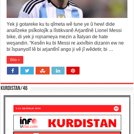
Yek ji gotareke ku tu qîmeta wê tune ye û hewl dide
analîzeke psîkolojîk a lîstikvanê Arjantînê Lionel Messi
bike, di yek ji rojnameya mezin a îtalyan de hate
weşandin. “Kesên ku bi Messi re axivîbin dizanin ew ne
bi îspanyolî lê bi arjantînî ango ji vê jî wêdetir, bi …
Bêtir »
KURDISTAN/46