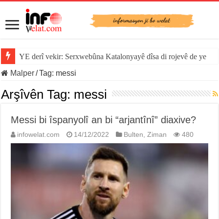
YE derî vekir: Serxwebûna Katalonyayê dîsa di rojevê de ye
Malper
/
Tag:
messi
Arşîvên Tag:
messi
Messi bi îspanyolî an bi “arjantînî” diaxive?
infowelat.com
14/12/2022
Bulten
,
Ziman
480