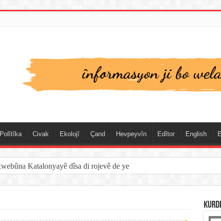
Polîtîka
Civak
Ekolojî
Çand
Hevpeyvîn
Edîtor
English
E
xwebûna Katalonyayê dîsa di rojevê de ye
KURD