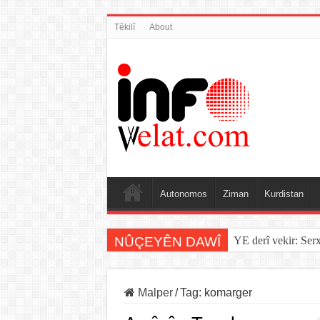
Têkilî
About
Autonomos
Ziman
Kurdistan
NÛÇEYÊN DAWÎ
YE derî vekir: Ser
Malper
/
Tag:
komarger