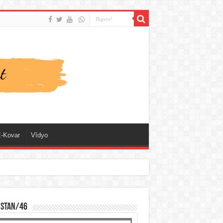
-Kovar
Vîdyo
ISTAN/46