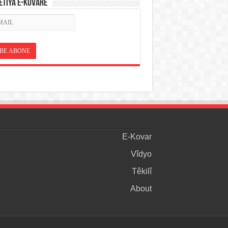
ETÎYA E-KOVARÊ
E-Kovar
Vîdyo
Têkilî
About