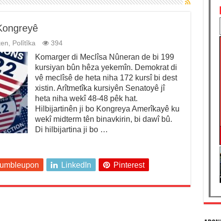
 Kongreyê
ten
,
Polîtîka
394
Komarger di Meclîsa Nûneran de bi 199
kursiyan bûn hêza yekemîn. Demokrat di
vê meclîsê de heta niha 172 kursî bi dest
xistin. Arîtmetîka kursiyên Senatoyê jî
heta niha wekî 48-48 pêk hat.
Hilbijartinên ji bo Kongreya Amerîkayê ku
wekî midterm tên binavkirin, bi dawî bû.
Di hilbijartina ji bo …
tumbleupon
LinkedIn
Pinterest