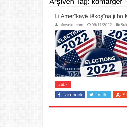
Arşîvên Tag:
komarger
Li Amerîkayê têkoşîna ji bo
infowelat.com
09/11/2022
Bul
Bêtir »
Facebook
Twitter
S