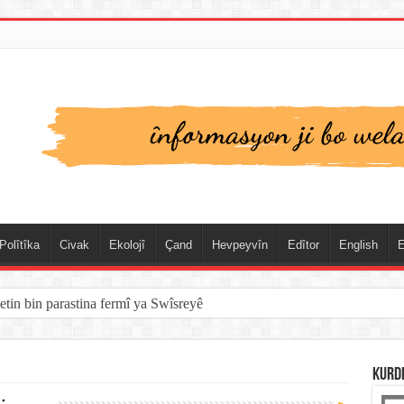
Polîtîka
Civak
Ekolojî
Çand
Hevpeyvîn
Edîtor
English
E
etin bin parastina fermî ya Swîsreyê
KURD