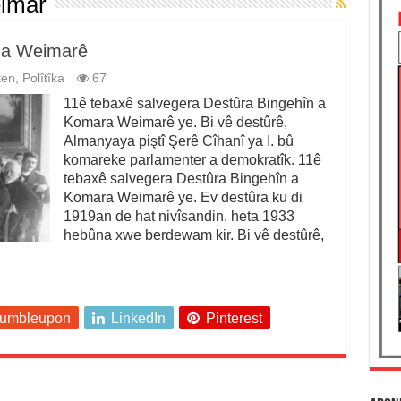
imar
 a Weimarê
ten
,
Polîtîka
67
11ê tebaxê salvegera Destûra Bingehîn a
Komara Weimarê ye. Bi vê destûrê,
Almanyaya piştî Şerê Cîhanî ya I. bû
komareke parlamenter a demokratîk. 11ê
tebaxê salvegera Destûra Bingehîn a
Komara Weimarê ye. Ev destûra ku di
1919an de hat nivîsandin, heta 1933
hebûna xwe berdewam kir. Bi vê destûrê,
tumbleupon
LinkedIn
Pinterest