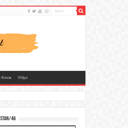
-Kovar
Vîdyo
ISTAN/46