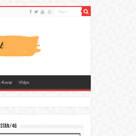
-Kovar
Vîdyo
ISTAN/46