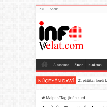
Têkilî
About
Autonomos
Ziman
Kurdistan
NÛÇEYÊN DAWÎ
21 pirtûkên kurdî k
Malper
/
Tag:
jinên kurd