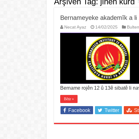
Arşîvên Tag:
jinên kurd
Bernameyeke akademîk a li s
Necat Ayaz
14/02/2025
Bulte
Bername rojên 12 û 13ê sibatê li n
Bêtir »
Facebook
Twitter
S