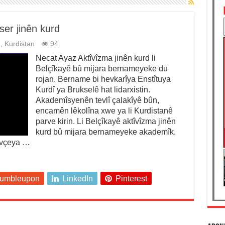
er jinên kurd
n
,
Kurdistan
94
Necat Ayaz Aktîvîzma jinên kurd li
Belçîkayê bû mijara bernameyeke du
rojan. Bername bi hevkarîya Enstîtuya
Kurdî ya Brukselê hat lidarxistin.
Akademîsyenên tevlî çalakîyê bûn,
encamên lêkolîna xwe ya li Kurdistanê
parve kirin. Li Belçîkayê aktîvîzma jinên
kurd bû mijara bernameyeke akademîk.
avçeya …
tumbleupon
LinkedIn
Pinterest