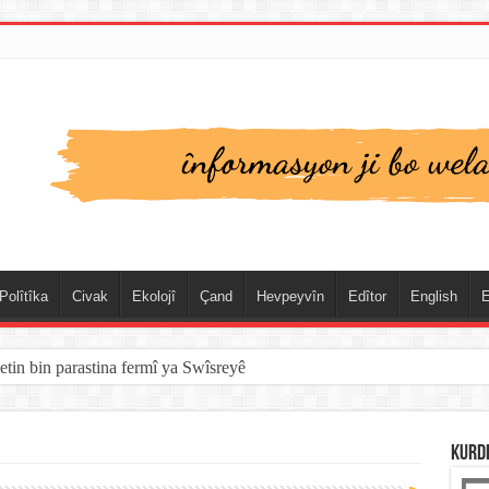
Polîtîka
Civak
Ekolojî
Çand
Hevpeyvîn
Edîtor
English
E
etin bin parastina fermî ya Swîsreyê
KURD