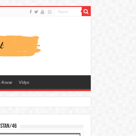
-Kovar
Vîdyo
ISTAN/46