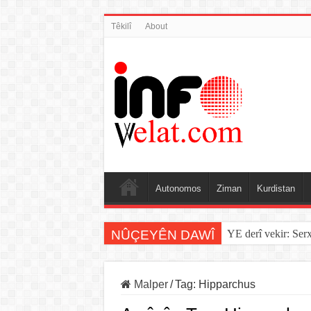
Têkilî
About
Autonomos
Ziman
Kurdistan
NÛÇEYÊN DAWÎ
YE derî vekir: Ser
Malper
/
Tag:
Hipparchus