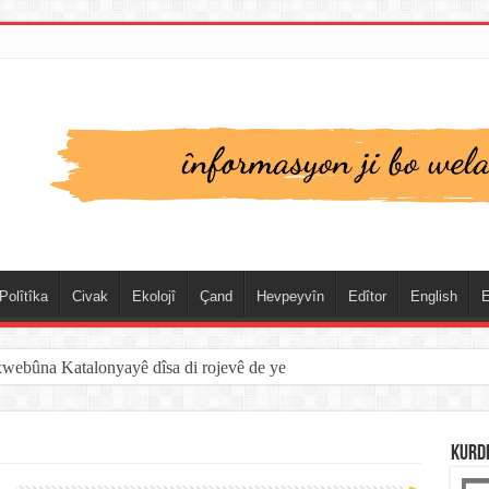
Polîtîka
Civak
Ekolojî
Çand
Hevpeyvîn
Edîtor
English
E
xwebûna Katalonyayê dîsa di rojevê de ye
KURD