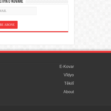
ETÎYA E-KOVARÊ
E-Kovar
Vîdyo
Têkilî
About