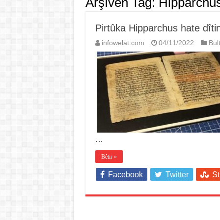
Arşîvên Tag:
Hipparchu
Pirtûka Hipparchus hate dîti
infowelat.com
04/11/2022
Bul
…
Bêtir »
Facebook
Twitter
S