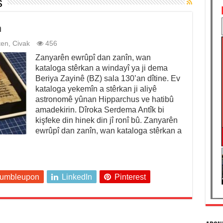
s
n
ten
,
Civak
456
Zanyarên ewrûpî dan zanîn, wan
kataloga stêrkan a windayî ya ji dema
Beriya Zayinê (BZ) sala 130’an dîtine. Ev
kataloga yekemîn a stêrkan ji aliyê
astronomê yûnan Hipparchus ve hatibû
amadekirin. Dîroka Serdema Antîk bi
kişfeke din hinek din jî ronî bû. Zanyarên
ewrûpî dan zanîn, wan kataloga stêrkan a
tumbleupon
LinkedIn
Pinterest