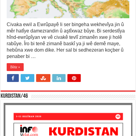
Civaka ewil a Ewrûpayê li ser bingeha wekhevîya jin û
mêr hatîye damezrandin û aştîxwaz bûye. Bi serdestîya
hînd-ewrûpîyan ve vê civakê tevlî zimanên xwe ji holê
rabûye. Îro bi tenê zimanê baskî ya ji wê demê maye,
hebûna xwe dom dike. Her sal bi sedhezeran koçber û
penaber bi …
Bêtir »
KURDISTAN/46