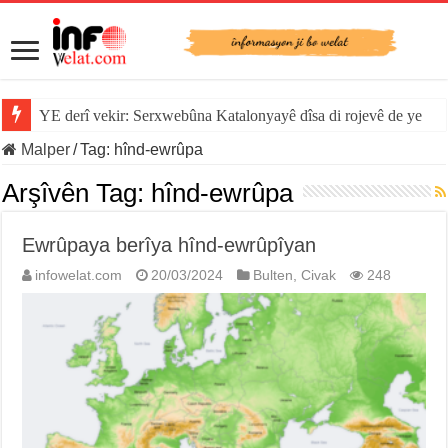
YE derî vekir: Serxwebûna Katalonyayê dîsa di rojevê de ye
Malper
/
Tag:
hînd-ewrûpa
Arşîvên Tag:
hînd-ewrûpa
Ewrûpaya berîya hînd-ewrûpîyan
infowelat.com
20/03/2024
Bulten
,
Civak
248