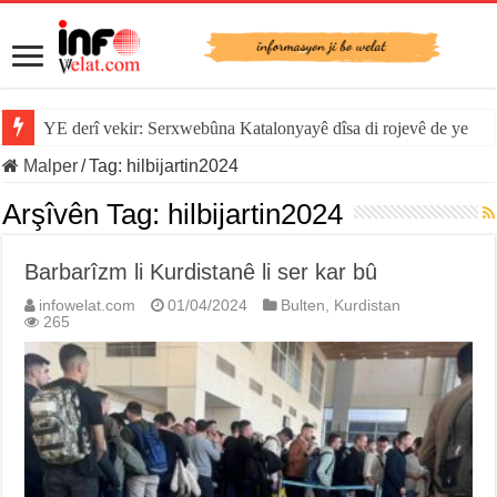
YE derî vekir: Serxwebûna Katalonyayê dîsa di rojevê de ye
Malper
/
Tag:
hilbijartin2024
Arşîvên Tag:
hilbijartin2024
Barbarîzm li Kurdistanê li ser kar bû
infowelat.com
01/04/2024
Bulten
,
Kurdistan
265