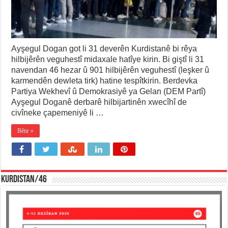
Ayşegul Dogan got li 31 deverên Kurdistanê bi rêya
hilbijêrên veguhestî midaxale hatîye kirin. Bi giştî li 31
navendan 46 hezar û 901 hilbijêrên veguhestî (leşker û
karmendên dewleta tirk) hatine tespîtkirin. Berdevka
Partiya Wekhevî û Demokrasiyê ya Gelan (DEM Partî)
Ayşegul Doganê derbarê hilbijartinên xwecîhî de
civîneke çapemeniyê li …
Bêtir »
KURDISTAN/46