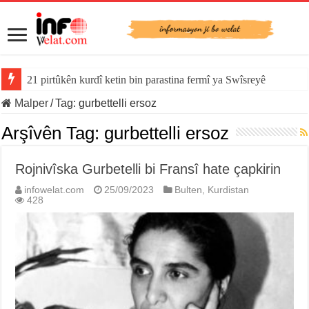
21 pirtûkên kurdî ketin bin parastina fermî ya Swîsreyê
Malper
/
Tag:
gurbettelli ersoz
Arşîvên Tag:
gurbettelli ersoz
Rojnivîska Gurbetelli bi Fransî hate çapkirin
infowelat.com
25/09/2023
Bulten
,
Kurdistan
428