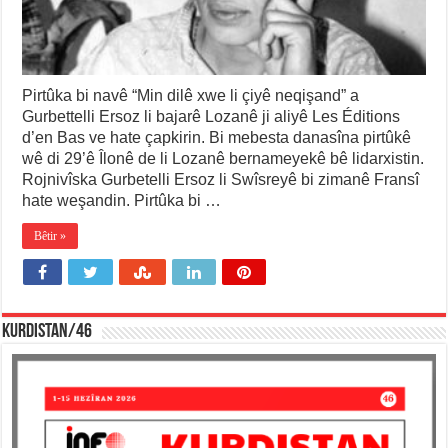
Pirtûka bi navê “Min dilê xwe li çiyê neqişand” a
Gurbettelli Ersoz li bajarê Lozanê ji aliyê Les Éditions
d’en Bas ve hate çapkirin. Bi mebesta danasîna pirtûkê
wê di 29’ê Îlonê de li Lozanê bernameyekê bê lidarxistin.
Rojnivîska Gurbetelli Ersoz li Swîsreyê bi zimanê Fransî
hate weşandin. Pirtûka bi …
Bêtir »
KURDISTAN/46