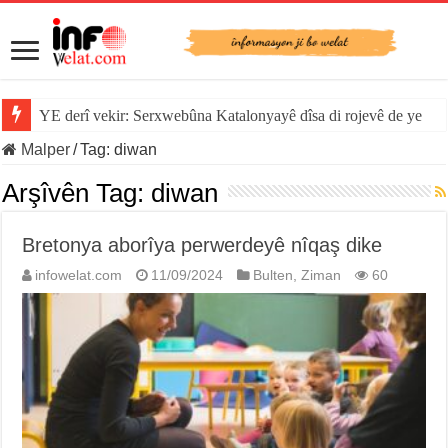
YE derî vekir: Serxwebûna Katalonyayê dîsa di rojevê de ye
Malper
/
Tag:
diwan
Arşîvên Tag:
diwan
Bretonya aborîya perwerdeyê nîqaş dike
infowelat.com
11/09/2024
Bulten
,
Ziman
60