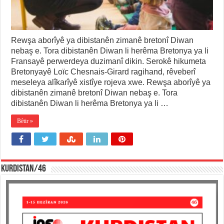
Rewşa aborîyê ya dibistanên zimanê bretonî Diwan
nebaş e. Tora dibistanên Diwan li herêma Bretonya ya li
Fransayê perwerdeya duzimanî dikin. Serokê hikumeta
Bretonyayê Loïc Chesnais-Girard ragihand, rêveberî
meseleya alîkarîyê xistîye rojeva xwe. Rewşa aborîyê ya
dibistanên zimanê bretonî Diwan nebaş e. Tora
dibistanên Diwan li herêma Bretonya ya li …
Bêtir »
KURDISTAN/46