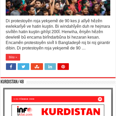
Di protestoyên roja yekşemê de 90 kes ji alîyê hêzên
ewlekarîyê ve hatin kuştin. Bi windahîyên duh re hejmara
sivîlên hatin kuştin gihîşt 200î. Herwiha, êrişên hêzên
dewletê bû encama birîndarbûna bi hezaran kesan.
Encamên protestoyên sivîl li Bangladeşê roj bi roj girantir
dibin. Di protestoyên roja yekşemê de 90 …
Bêtir »
KURDISTAN/48