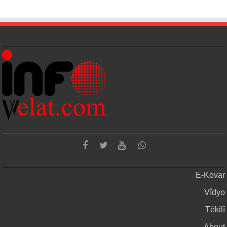
E-Kovar
Vîdyo
Têkilî
About