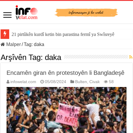
21 pirtûkên kurdî ketin bin parastina fermî ya Swîsreyê
Malper
/
Tag:
daka
Arşîvên Tag:
daka
Encamên giran ên protestoyên li Bangladeşê
infowelat.com
05/08/2024
Bulten
,
Civak
58