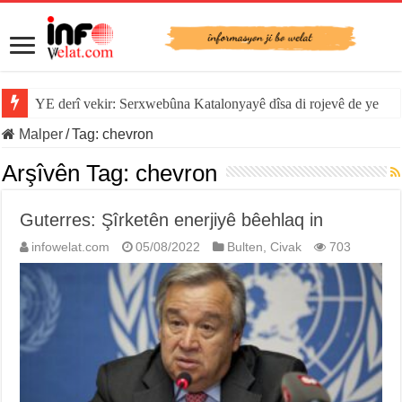
YE derî vekir: Serxwebûna Katalonyayê dîsa di rojevê de ye
Malper
/
Tag:
chevron
Arşîvên Tag:
chevron
Guterres: Şîrketên enerjiyê bêehlaq in
infowelat.com
05/08/2022
Bulten
,
Civak
703