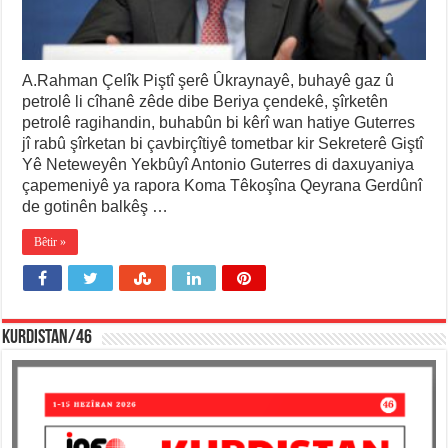
A.Rahman Çelîk Piştî şerê Ûkraynayê, buhayê gaz û
petrolê li cîhanê zêde dibe Beriya çendekê, şîrketên
petrolê ragihandin, buhabûn bi kêrî wan hatiye Guterres
jî rabû şîrketan bi çavbirçîtiyê tometbar kir Sekreterê Giştî
Yê Neteweyên Yekbûyî Antonio Guterres di daxuyaniya
çapemeniyê ya rapora Koma Têkoşîna Qeyrana Gerdûnî
de gotinên balkêş …
Bêtir »
KURDISTAN/46