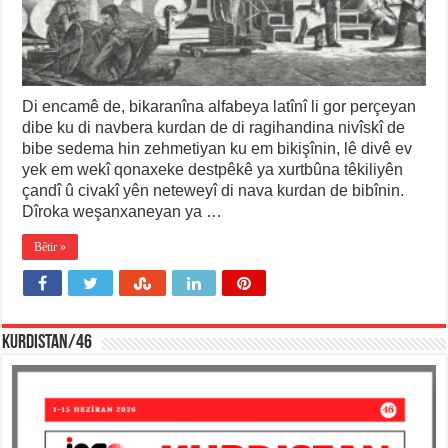
Di encamê de, bikaranîna alfabeya latînî li gor perçeyan
dibe ku di navbera kurdan de di ragihandina nivîskî de
bibe sedema hin zehmetiyan ku em bikişînin, lê divê ev
yek em wekî qonaxeke destpêkê ya xurtbûna têkiliyên
çandî û civakî yên neteweyî di nava kurdan de bibînin.
Dîroka weşanxaneyan ya …
Bêtir »
KURDISTAN/46