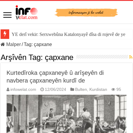
YE derî vekir: Serxwebûna Katalonyayê dîsa di rojevê de ye
Malper
/
Tag:
çapxane
Arşîvên Tag:
çapxane
Kurtedîroka çapxaneyê û arîşeyên di
navbera çapxaneyên kurdî de
infowelat.com
12/06/2024
Bulten
,
Kurdistan
95