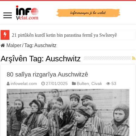
21 pirtûkên kurdî ketin bin parastina fermî ya Swîsreyê
Malper
/
Tag:
Auschwitz
Arşîvên Tag:
Auschwitz
80 salîya rizgarîya Auschwitzê
infowelat.com
27/01/2025
Bulten
,
Civak
53