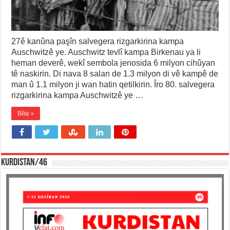
27ê kanûna paşîn salvegera rizgarkirina kampa
Auschwitzê ye. Auschwitz tevlî kampa Birkenau ya li
heman deverê, wekî sembola jenosida 6 milyon cihûyan
tê naskirin. Di nava 8 salan de 1.3 milyon di vê kampê de
man û 1.1 milyon ji wan hatin qetilkirin. Îro 80. salvegera
rizgarkirina kampa Auschwitzê ye …
Bêtir »
KURDISTAN/46