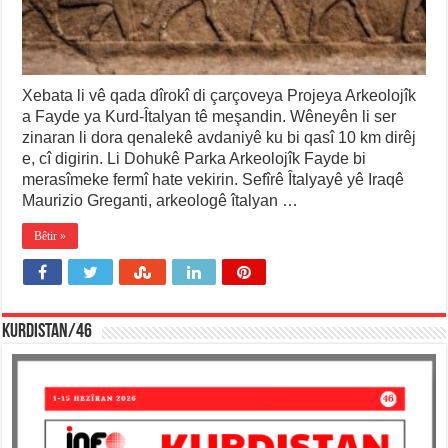
Xebata li vê qada dîrokî di çarçoveya Projeya Arkeolojîk
a Fayde ya Kurd-Îtalyan tê meşandin. Wêneyên li ser
zinaran li dora qenalekê avdaniyê ku bi qasî 10 km dirêj
e, cî digirin. Li Dohukê Parka Arkeolojîk Fayde bi
merasîmeke fermî hate vekirin. Sefîrê Îtalyayê yê Iraqê
Maurizio Greganti, arkeologê îtalyan …
Bêtir »
KURDISTAN/46