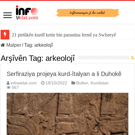
21 pirtûkên kurdî ketin bin parastina fermî ya Swîsreyê
Malper
/
Tag:
arkeolojî
Arşîvên Tag:
arkeolojî
Serfiraziya projeya kurd-îtalyan a li Duhokê
infowelat.com
18/10/2022
Bulten
,
Kurdistan
567