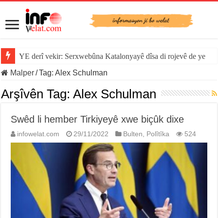
YE derî vekir: Serxwebûna Katalonyayê dîsa di rojevê de ye
Malper
/
Tag:
Alex Schulman
Arşîvên Tag:
Alex Schulman
Swêd li hember Tirkiyeyê xwe biçûk dixe
infowelat.com
29/11/2022
Bulten
,
Polîtîka
524