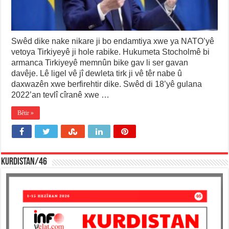
Swêd dike nake nikare ji bo endamtiya xwe ya NATO’yê
vetoya Tirkiyeyê ji hole rabike. Hukumeta Stocholmê bi
armanca Tirkiyeyê memnûn bike gav li ser gavan
davêje. Lê ligel vê jî dewleta tirk ji vê têr nabe û
daxwazên xwe berfirehtir dike. Swêd di 18’yê gulana
2022’an tevlî cîranê xwe …
Bêtir »
KURDISTAN/46