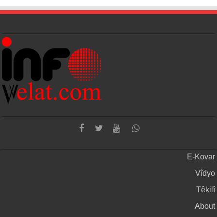
E-Kovar
Vîdyo
Têkilî
About