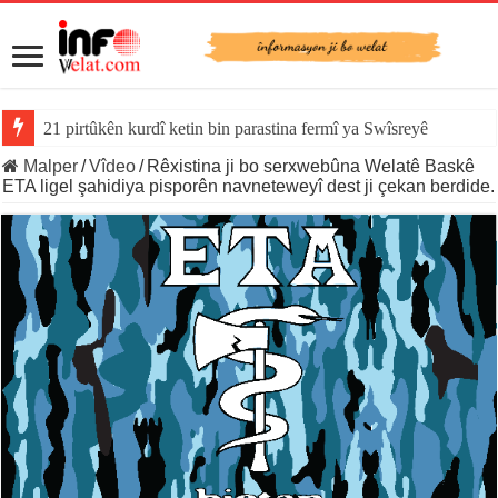
21 pirtûkên kurdî ketin bin parastina fermî ya Swîsreyê
Malper
/
Vîdeo
/
Rêxistina ji bo serxwebûna Welatê Baskê
ETA ligel şahidiya pisporên navneteweyî dest ji çekan berdide.