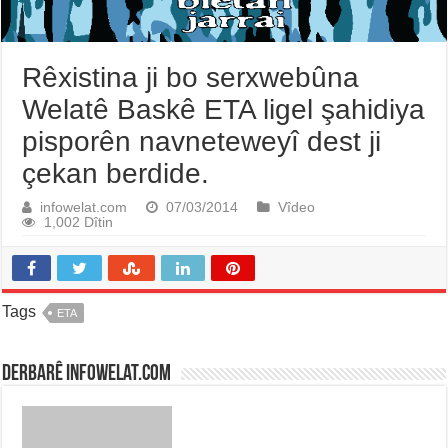
Rêxistina ji bo serxwebûna
Welatê Baskê ETA ligel şahidiya
pisporên navneteweyî dest ji
çekan berdide.
infowelat.com
07/03/2014
Vîdeo
1,002 Dîtin
Tags
ETA
Derbarê infowelat.com