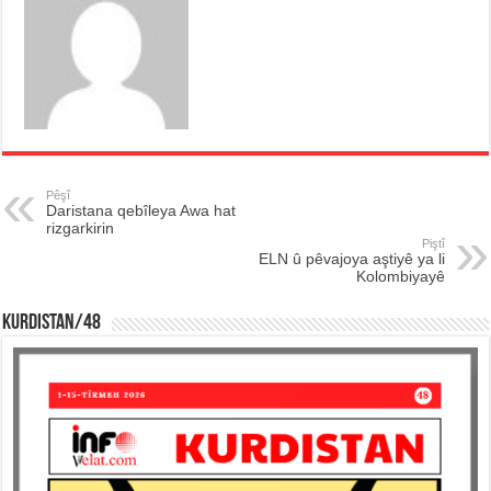
Pêşî
Daristana qebîleya Awa hat
rizgarkirin
Piştî
ELN û pêvajoya aştiyê ya li
Kolombiyayê
KURDISTAN/48