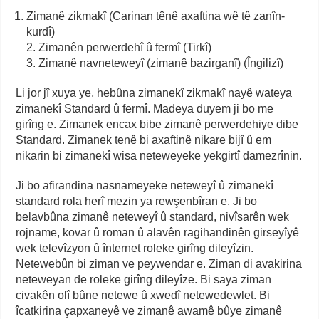
Zimanê zikmakî (Carinan tênê axaftina wê tê zanîn-
kurdî)
2. Zimanên perwerdehî û fermî (Tirkî)
3. Zimanê navneteweyî (zimanê bazirganî) (Îngilizî)
Li jor jî xuya ye, hebûna zimanekî zikmakî nayê wateya
zimanekî Standard û fermî. Madeya duyem ji bo me
girîng e. Zimanek encax bibe zimanê perwerdehiye dibe
Standard. Zimanek tenê bi axaftinê nikare bijî û em
nikarin bi zimanekî wisa neteweyeke yekgirtî damezrînin.
Ji bo afirandina nasnameyeke neteweyî û zimanekî
standard rola herî mezin ya rewşenbîran e. Ji bo
belavbûna zimanê neteweyî û standard, nivîsarên wek
rojname, kovar û roman û alavên ragihandinên girseyîyê
wek televîzyon û înternet roleke girîng dileyîzin.
Netewebûn bi ziman ve peywendar e. Ziman di avakirina
neteweyan de roleke girîng dileyîze. Bi saya ziman
civakên olî bûne netewe û xwedî netewedewlet. Bi
îcatkirina çapxaneyê ve zimanê awamê bûye zimanê