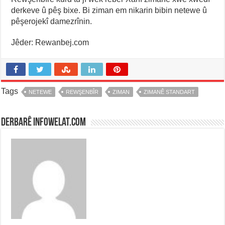
derkeve û pêş bixe. Bi ziman em nikarin bibin netewe û
pêşerojekî damezrînin.
Jêder: Rewanbej.com
Tags
NETEWE
REWŞENBÎR
ZIMAN
ZIMANÊ STANDART
Derbarê infowelat.com