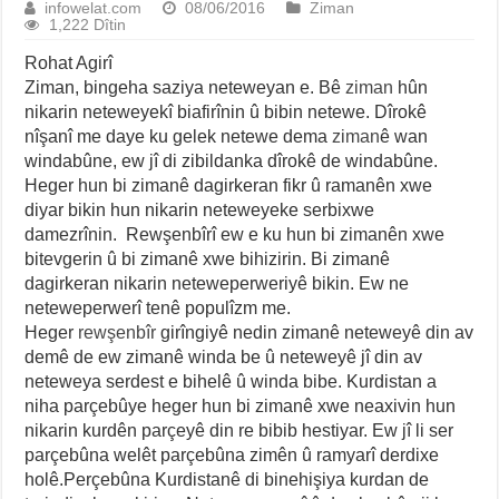
infowelat.com
08/06/2016
Ziman
1,222 Dîtin
Rohat Agirî
Ziman, bingeha saziya neteweyan e. Bê
ziman
hûn
nikarin neteweyekî biafirînin û bibin netewe. Dîrokê
nîşanî me daye ku gelek netewe dema
ziman
ê wan
windabûne, ew jî di zibildanka dîrokê de windabûne.
Heger hun bi zimanê dagirkeran fikr û ramanên xwe
diyar bikin hun nikarin neteweyeke serbixwe
damezrînin. Rewşenbîrî ew e ku hun bi zimanên xwe
bitevgerin û bi zimanê xwe bihizirin. Bi zimanê
dagirkeran nikarin neteweperweriyê bikin. Ew ne
neteweperwerî tenê populîzm me.
Heger
rewşenbîr
girîngiyê nedin zimanê neteweyê din av
demê de ew zimanê winda be û neteweyê jî din av
neteweya serdest e bihelê û winda bibe. Kurdistan a
niha parçebûye heger hun bi zimanê xwe neaxivin hun
nikarin kurdên parçeyê din re bibib hestiyar. Ew jî li ser
parçebûna welêt parçebûna zimên û ramyarî derdixe
holê.Perçebûna Kurdistanê di binehişiya kurdan de