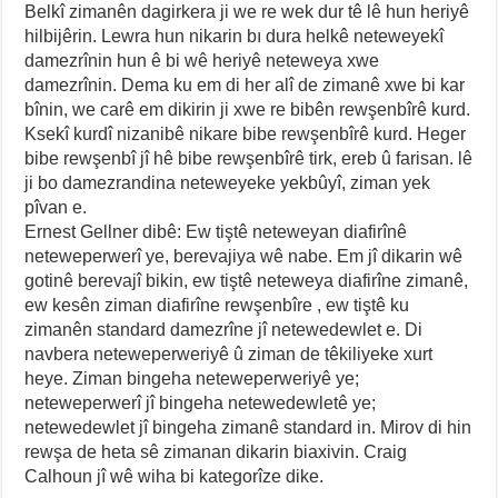
Belkî zimanên dagirkera ji we re wek dur tê lê hun heriyê
hilbijêrin. Lewra hun nikarin bı dura helkê neteweyekî
damezrînin hun ê bi wê heriyê neteweya xwe
damezrînin. Dema ku em di her alî de zimanê xwe bi kar
bînin, we carê em dikirin ji xwe re bibên rewşenbîrê kurd.
Ksekî kurdî nizanibê nikare bibe rewşenbîrê kurd. Heger
bibe rewşenbî jî hê bibe rewşenbîrê tirk, ereb û farisan. lê
ji bo damezrandina neteweyeke yekbûyî, ziman yek
pîvan e.
Ernest Gellner dibê: Ew tiştê neteweyan diafirînê
neteweperwerî ye, berevajiya wê nabe. Em jî dikarin wê
gotinê berevajî bikin, ew tiştê neteweya diafirîne zimanê,
ew kesên ziman diafirîne rewşenbîre , ew tiştê ku
zimanên standard damezrîne jî netewedewlet e. Di
navbera neteweperweriyê û ziman de têkiliyeke xurt
heye. Ziman bingeha neteweperweriyê ye;
neteweperwerî jî bingeha netewedewletê ye;
netewedewlet jî bingeha zimanê standard in. Mirov di hin
rewşa de heta sê zimanan dikarin biaxivin. Craig
Calhoun jî wê wiha bi kategorîze dike.