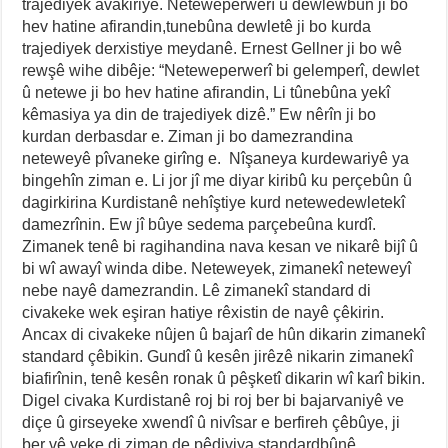
trajediyek avakiriye. Neteweperwerî û dewlewbûn ji bo
hev hatine afirandin,tunebûna dewletê ji bo kurda
trajediyek derxistiye meydanê. Ernest Gellner ji bo wê
rewşê wihe dibêje: “Neteweperwerî bi gelemperî, dewlet
û netewe ji bo hev hatine afirandin, Li tûnebûna yekî
kêmasiya ya din de trajediyek dizê.” Ew nêrîn ji bo
kurdan derbasdar e. Ziman ji bo damezrandina
neteweyê pîvaneke girîng e. Nîşaneya kurdewariyê ya
bingehîn ziman e. Li jor jî me diyar kiribû ku perçebûn û
dagirkirina Kurdistanê nehîştiye kurd netewedewletekî
damezrînin. Ew jî bûye sedema parçebeûna kurdî.
Zimanek tenê bi ragihandina nava kesan ve nikarê bijî û
bi wî awayî winda dibe. Neteweyek, zimanekî neteweyî
nebe nayê damezrandin. Lê zimanekî standard di
civakeke wek eşiran hatiye rêxistin de nayê çêkirin.
Ancax di civakeke nûjen û bajarî de hûn dikarin zimanekî
standard çêbikin. Gundî û kesên jirêzê nikarin zimanekî
biafirînin, tenê kesên ronak û pêşketî dikarin wî karî bikin.
Digel civaka Kurdistanê roj bi roj ber bi bajarvaniyê ve
diçe û girseyeke xwendî û nivîsar e berfireh çêbûye, ji
ber vê yeke di ziman de pêdiviya standardbûnê