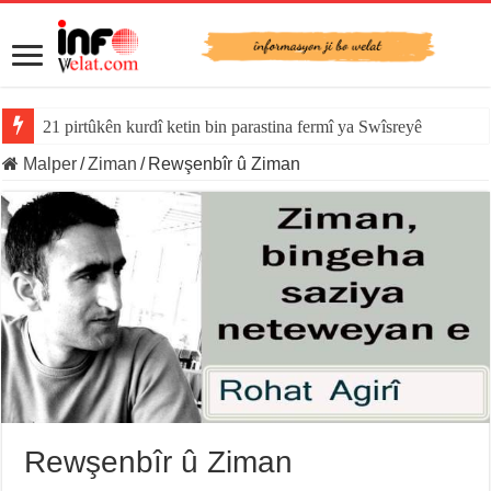
21 pirtûkên kurdî ketin bin parastina fermî ya Swîsreyê
Malper
/
Ziman
/
Rewşenbîr û Ziman
Rewşenbîr û Ziman