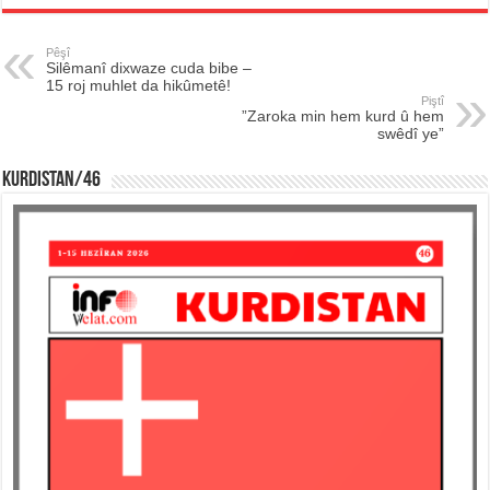
Pêşî
Silêmanî dixwaze cuda bibe –
15 roj muhlet da hikûmetê!
Piştî
”Zaroka min hem kurd û hem
swêdî ye”
KURDISTAN/46