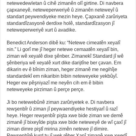
netewedewletan û cihê zimanên olî girtine. Di navbera
çapxaneyê, neteweperweriyê û zimanên neteweyî û
standart peywendiyeke mezin heye. Çapxanê zarûriyeta
standardîzasyonê derdixe holê, standardîzasyon jî
neteweperweriyê xurt û avadike.
Benedict Anderson dibê ku: “Netewe cimeatên xeyalî
nin.” Li gorî me jî heger netewe cemaatên xeyalî bin,
ziman wê xeyalê dixe şênber. Zimanekî Standard jî wê
şênberiya wê xeyalê xurt dike darijtîne ber çavan. Em
dikarin ev ê bînim ziman, heger zimanê me negihîje
standardekî em nikaribin bibin neteweyeke yekbûyî.
Heger ew pêşniyazî me neyên cih em ê bibin
neteweyeke pirziman û perçe perçe.
Ji bo netewebûnê ziman zarûriyetek e. Di navbera
rewşenbîr û ziman jî peywaendiyeke hestiyarî û razî
heye. Heger rewşenbîr pişta xwe bide ziman we demê
zimanê jî bixeyîde pişta xwe bide neteweyê de wî çaxî jî
ziman dimre piştî mirina zimên netewe jî dimire.
Rewşenbîrê kurd tu jî wek rêber Xanî zimanê xwe xwedî