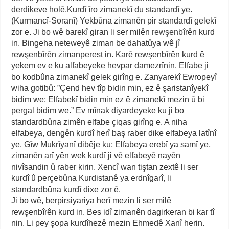
derdikeve holê.Kurdî îro zimanekî du standardî ye.
(Kurmancî-Soranî) Yekbûna zimanên pir standardî gelekî
zor e. Ji bo wê barekî giran li ser milên
rewşenbîr
ên kurd
in. Bingeha neteweyê ziman be dahatûya wê jî
rewşenbîrên zimanperest in. Karê rewşenbîrên kurd ê
yekem ev e ku alfabeyeke hevpar damezrînin. Elfabe ji
bo kodbûna zimanekî gelek girîng e. Zanyarekî Ewropeyî
wiha gotibû: ”Çend hev tîp bidin min, ez ê şaristanîyekî
bidim we; Elfabekî bidin min ez ê zimanekî mezin û bi
pergal bidim we.” Ev mînak diyardeyeke ku ji bo
standardbûna zimên elfabe çiqas girîng e. A niha
elfabeya, dengên kurdî herî baş raber dike elfabeya latînî
ye. Gîw Mukrîyanî dibêje ku; Elfabeya erebî ya samî ye,
zimanên arî yên wek kurdî ji vê elfabeyê nayên
nivîsandin û raber kirin. Xencî wan tiştan zextê li ser
kurdî û perçebûna Kurdistanê ya erdnîgarî, li
standardbûna kurdî dixe zor ê.
Ji bo wê, berpirsiyariya herî mezin li ser milê
rewşenbîrên kurd in. Bes idî zimanên dagirkeran bi kar tî
nin. Li pey şopa kurdîhezê mezin Ehmedê Xanî herin.