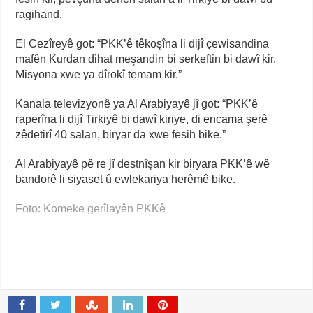
ragihand.
El Cezîreyê got: “PKK’ê têkoşîna li dijî çewisandina
mafên Kurdan dihat meşandin bi serkeftin bi dawî kir.
Misyona xwe ya dîrokî temam kir.”
Kanala televizyonê ya Al Arabiyayê jî got: “PKK’ê
raperîna li dijî Tirkiyê bi dawî kiriye, di encama şerê
zêdetirî 40 salan, biryar da xwe fesih bike.”
Al Arabiyayê pê re jî destnîşan kir biryara PKK’ê wê
bandorê li siyaset û ewlekariya herêmê bike.
Foto: Komeke gerîlayên PKKê