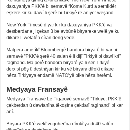
daxuyaniya PKK’ê bi sernavê “Koma Kurd a serhildêr
eşkere kir ku dawî li şerê bi Tirkiyê re aniye” weşand.
New York Timesê diyar kir ku daxuyaniya PKK’ê ya
destberdana ji çekan û belavbûnê biryareke welê ye ku
dikare li welatên cîran deng vede.
Malpera amerîkî Bloombergê bandora biryarê
biryar bi
sernavê “PKK’ê şerê 40 salan ê li dijî Tirkiyê bi dawî kri”
ragihand. Malperê bandora biryarê ya li ser Tirkiyê
derxist pêş û destnîşan kir ku vê biryara dîrokî dikare
hêza Tirkiyeya endamê NATO’yê bike hêza herêmî.
Medyaya Fransayê
Medyaya Fransayê Le Figaroyê sernavê “Tirkiye: PKK’ê
çekberdan û dawîanîna têkoşîna çekdarî ragihand” bi kar
anî.
Biryara PKK’ê wekî veguherîna dîrokî ya di 40 salên