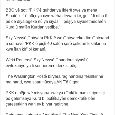
BBC’yê got: “PKK’ê guhdariya lîderê xwe ya meha
Sibatê kir” û nûçeya xwe weha dewam kir, got: “Ji niha û
pê de diyalogeke nû ya siyasî li pêşiya siyasetmedarên
Kurd û mafên Kurdan vedibe.”
Sky Newsê jî biryara PKK’ê wekî biryareke dîrokî nirxand
û sernavê “PKK’ê piştî 40 salên şerê çekdarî fesihkirina
xwe îlan kir” bi kar anî.
Wekî Reutersê Sky Newsê jî bandora siyasî û
ewlekariyê ya li ser herêmê derxist pêş.
The Washington Postê biryara ragihandina fesihkirinê
ragihand, xwe spart nûçeya ANF’ê û got:
PKK dibêje wê misyona xwe ya dîrokî temam kiriye û ji
bo gelemşeya Kurd bi polîtîkayên demokratîk bên
çareserkirin wan ev biryar ragirtine.
Rojnameya giring a Amerîkayê The New York Timesê