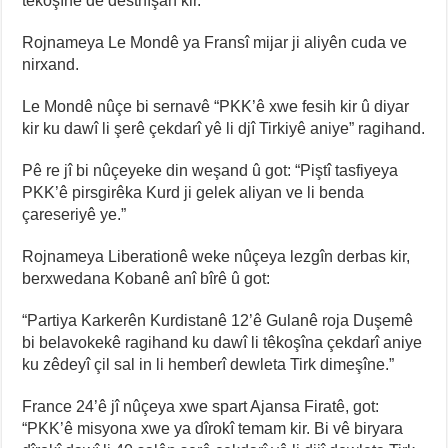
têkoşînê de destnîşan kir.
Rojnameya Le Mondê ya Fransî mijar ji aliyên cuda ve
nirxand.
Le Mondê nûçe bi sernavê “PKK’ê xwe fesih kir û diyar
kir ku dawî li şerê çekdarî yê li djî Tirkiyê aniye” ragihand.
Pê re jî bi nûçeyeke din weşand û got: “Piştî tasfiyeya
PKK’ê pirsgirêka Kurd ji gelek aliyan ve li benda
çareseriyê ye.”
Rojnameya Liberationê weke nûçeya lezgîn derbas kir,
berxwedana Kobanê anî bîrê û got:
“Partiya Karkerên Kurdistanê 12’ê Gulanê roja Duşemê
bi belavokekê ragihand ku dawî li têkoşîna çekdarî aniye
ku zêdeyî çil sal in li hemberî dewleta Tirk dimeşîne.”
France 24’ê jî nûçeya xwe spart Ajansa Firatê, got:
“PKK’ê misyona xwe ya dîrokî temam kir. Bi vê biryara