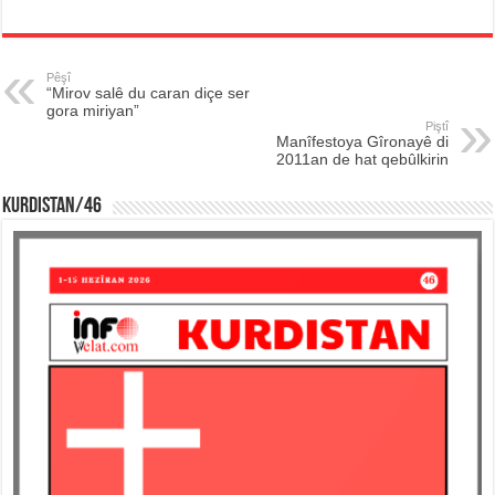
Pêşî
“Mirov salê du caran diçe ser
gora miriyan”
Piştî
Manîfestoya Gîronayê di
2011an de hat qebûlkirin
KURDISTAN/46