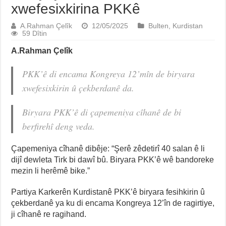
xwefesixkirina PKKê
A.Rahman Çelîk
12/05/2025
Bulten
,
Kurdistan
59 Dîtin
A.Rahman Çelîk
PKK’ê di encama Kongreya 12’mîn de biryara
xwefesixkirin û çekberdanê da.
Biryara PKK’ê di çapemeniya cîhanê de bi
berfirehî deng veda.
Çapemeniya cîhanê dibêje: “Şerê zêdetirî 40 salan ê li
dijî dewleta Tirk bi dawî bû. Biryara PKK’ê wê bandoreke
mezin li herêmê bike.”
Partiya Karkerên Kurdistanê PKK’ê biryara fesihkirin û
çekberdanê ya ku di encama Kongreya 12’în de ragirtiye,
ji cîhanê re ragihand.