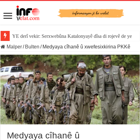
YE derî vekir: Serxwebûna Katalonyayê dîsa di rojevê de ye
Malper
/
Bulten
/
Medyaya cîhanê û xwefesixkirina PKKê
Medyaya cîhanê û