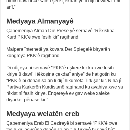
dîrokî dawî li 40 salên şerê çekdarî yê li dijî dewleta Tirk
anî.”
Medyaya Almanyayê
Çapemeniya Alman Die Prese yê sernavê “Rêxistina
Kurd PKK’ê xwe fesih kir” ragihand.
Malpera înternetê ya kovara Der Spiegelê biryarên
kongreya PKK’ê ragihand.
Di nûçeya bi sernavê “PKK’ê eşkere kir ku xwe fesih
kiriye û dawî li têkoşîna çekdarî aniye” de hat gotin ku
“PKK’ê bi dehan salan li dijî hikumeta Tirk şer kir. Niha jî
Partiya Karkerên Kurdistanê ragihand ku avahiya xwe ya
rêxistinî fesih kiriye. Enqereyê ev gav weke xaleke
diyarker pênase kir.”
Medyaya welatên ereb
Çapemeniya Ereb El Cezîreyê bi sernavê “PKK’ê xwe
fesih kir, pevçûna dehên salan a li Tirkiyê bi dawî bû”