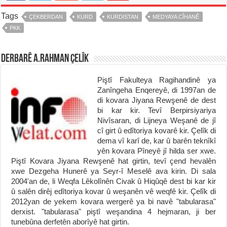
Tags
ÇEKBERDAN
KURD
KURDISTAN
MEDYAYA CÎHANÊ
PKK
Derbarê A.Rahman Çelîk
Piştî Fakulteya Ragihandinê ya
Zanîngeha Enqereyê, di 1997an de
di kovara Jiyana Rewşenê de dest
bi kar kir. Tevî Berpirsiyariya
Nivîsaran, di Lijneya Weşanê de jî
cî girt û edîtoriya kovarê kir. Çelîk di
dema vî karî de, kar û barên teknîkî
yên kovara Pîneyê jî hilda ser xwe.
Piştî Kovara Jiyana Rewşenê hat girtin, tevî çend hevalên
xwe Dezgeha Hunerê ya Seyr-î Meselê ava kirin. Di sala
2004'an de, li Weqfa Lêkolînên Civak û Hiqûqê dest bi kar kir
û salên dirêj edîtoriya kovar û weşanên vê weqfê kir. Çelîk di
2012yan de yekem kovara wergerê ya bi navê "tabularasa"
derxist. "tabularasa" piştî weşandina 4 hejmaran, ji ber
tunebûna derfetên aborîyê hat girtin.