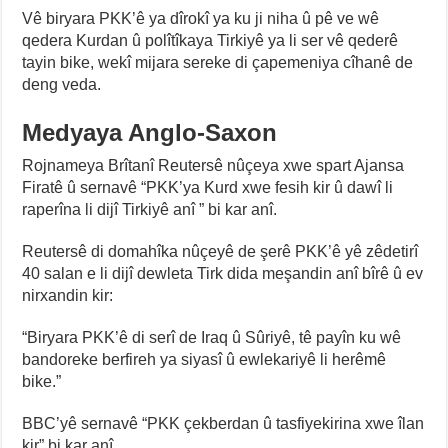
Vê biryara PKK’ê ya dîrokî ya ku ji niha û pê ve wê
qedera Kurdan û polîtîkaya Tirkiyê ya li ser vê qederê
tayin bike, wekî mijara sereke di çapemeniya cîhanê de
deng veda.
Medyaya Anglo-Saxon
Rojnameya Brîtanî Reutersê nûçeya xwe spart Ajansa
Firatê û sernavê “PKK’ya Kurd xwe fesih kir û dawî li
raperîna li dijî Tirkiyê anî ” bi kar anî.
Reutersê di domahîka nûçeyê de şerê PKK’ê yê zêdetirî
40 salan e li dijî dewleta Tirk dida meşandin anî bîrê û ev
nirxandin kir:
“Biryara PKK’ê di serî de Iraq û Sûriyê, tê payîn ku wê
bandoreke berfireh ya siyasî û ewlekariyê li herêmê
bike.”
BBC’yê sernavê “PKK çekberdan û tasfiyekirina xwe îlan
kir” bi kar anî.