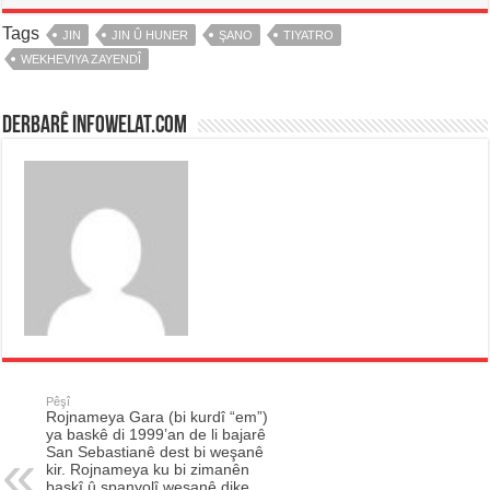
Tags
JIN
JIN Û HUNER
ŞANO
TIYATRO
WEKHEVIYA ZAYENDÎ
Derbarê infowelat.com
Pêşî
Rojnameya Gara (bi kurdî “em”)
ya baskê di 1999’an de li bajarê
San Sebastianê dest bi weşanê
kir. Rojnameya ku bi zimanên
baskî û spanyolî weşanê dike