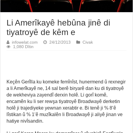
Li Amerîkayê hebûna jinê di
tiyatroyê de kêm e
infowelat.com
24/12/2013
Civak
1,080 Dîtin
Keçên Gerîlla ku komeke femînîst, hunermend û rexnegir
a li Amerîkayê ne, 14 sal berê biryarê dan ku di tiyatroyê
de wekheviya zayendî derxin holê. Li gorî komê,
encamên ku li ser rewşa tiyatroyê Broadwayê derketin
holê ji trajediyeke yewnan xerabtir e. Bi tenê ji % 8’ê
lîstikan û % 1’ê muzîkalên li Broadwayê ji aliyê jinan ve
hatiye nivîsandin.