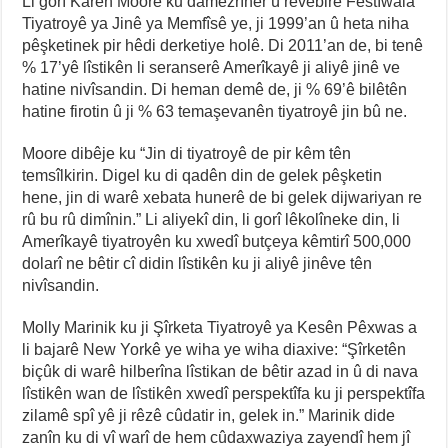
Li gorî Karen Moore ku damezrîner û rêvebirê Festîwala
Tiyatroyê ya Jinê ya Memfîsê ye, ji 1999’an û heta niha
pêşketinek pir hêdi derketiye holê. Di 2011’an de, bi tenê
% 17’yê lîstikên li seranserê Amerîkayê ji aliyê jinê ve
hatine nivîsandin. Di heman demê de, ji % 69’ê bilêtên
hatine firotin û ji % 63 temaşevanên tiyatroyê jin bû ne.
Moore dibêje ku “Jin di tiyatroyê de pir kêm tên
temsîlkirin. Digel ku di qadên din de gelek pêşketin
hene, jin di warê xebata hunerê de bi gelek dijwariyan re
rû bu rû dimînin.” Li aliyekî din, li gorî lêkolîneke din, li
Amerîkayê tiyatroyên ku xwedî butçeya kêmtirî 500,000
dolarî ne bêtir cî didin lîstikên ku ji aliyê jinêve tên
nivîsandin.
Molly Marinik ku ji Şîrketa Tiyatroyê ya Kesên Pêxwas a
li bajarê New Yorkê ye wiha ye wiha diaxive: “Şîrketên
biçûk di warê hilberîna lîstikan de bêtir azad in û di nava
lîstikên wan de lîstikên xwedî perspektîfa ku ji perspektîfa
zilamê spî yê ji rêzê cûdatir in, gelek in.” Marinik dide
zanîn ku di vî warî de hem cûdaxwaziya zayendî hem jî