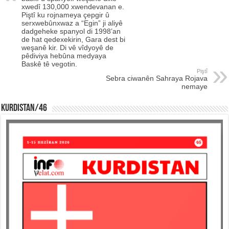
xwedî 130,000 xwendevanan e.
Piştî ku rojnameya çepgir û
serxwebûnxwaz a “Egin” ji aliyê
dadgeheke spanyol di 1998’an
de hat qedexekirin, Gara dest bi
weşanê kir. Di vê vîdyoyê de
pêdiviya hebûna medyaya
Baskê tê vegotin.
Piştî
Sebra ciwanên Sahraya Rojava
nemaye
KURDISTAN/46