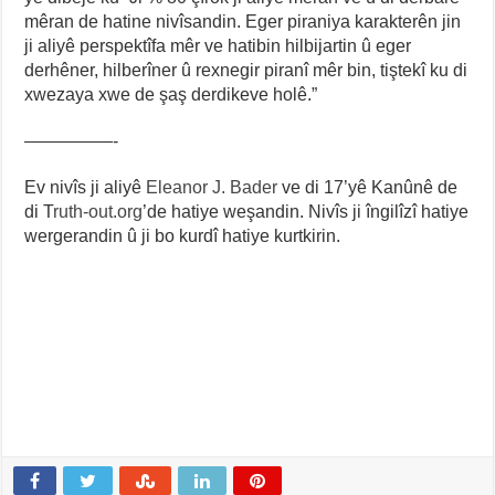
mêran de hatine nivîsandin. Eger piraniya karakterên jin
ji aliyê perspektîfa mêr ve hatibin hilbijartin û eger
derhêner, hilberîner û rexnegir piranî mêr bin, tiştekî ku di
xwezaya xwe de şaş derdikeve holê.”
—————-
Ev nivîs ji aliyê
Eleanor J. Bader
ve di 17’yê Kanûnê de
di T
ruth-out.org
’de hatiye weşandin. Nivîs ji îngilîzî hatiye
wergerandin û ji bo kurdî hatiye kurtkirin.