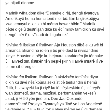
ya nîjadî didome.
Marinik wiha dom dike:“Demeke dirêj, dengê tiyatroya
Amerîkayê hema hema tenê mêr bû. Em bi çîrokbêjiya
xwe temayul dikin ku bi mêran bawer bibin.” Marinik
pêde diçe û destnîşan dike ku êdî mirov fam dikin ku divê
dengê mêr ê di vî qadî de biguhere.”
Nivîskarê lîstikan û lîstikvan Aja Houston dibêje ku wê bi
armanca afirandina rolên ji bo jinê dest bi nivîsandinê
kiriye. Houston dibêje ku hejmara karakterên jin têr nake
û li aliyekî din, lîstikên tên peşkêşkirin ji aliyê mijarê jî ve
pir ne cihêreng e.
Nivîskarên lîstikan, lîstikvan û aktîvîstên
femînîst
diyar
dikin ku divê nêzîkbûna seksîst bê terikandin û hemû
lîstik, bi awayeki ku ji ciyê ku tê pêşkeşkirin û ji cûreyên
wan (komedî, drama, muzîkal, performansên yekesî)
azad, ji % 50 yên jinê bin. Dee Jae Coxandê
damezrînerê Projeya Tiyatroyê ya Jinê ya Los Angelesê
ye dibêje ku “Ji % 80 çîrok ji aliyê mêran ve û di derbarê