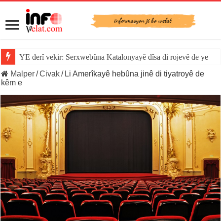
YE derî vekir: Serxwebûna Katalonyayê dîsa di rojevê de ye
Malper
/
Civak
/
Li Amerîkayê hebûna jinê di tiyatroyê de
kêm e