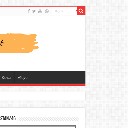
-Kovar
Vîdyo
ISTAN/46