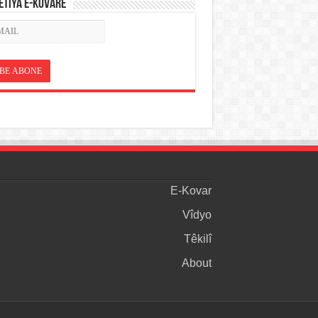
ETÎYA E-KOVARÊ
E-Kovar
Vîdyo
Têkilî
About