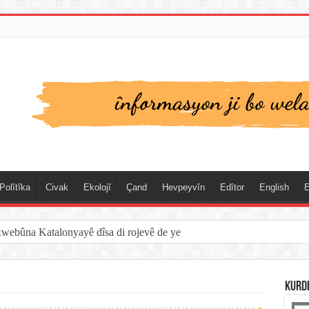
Polîtîka
Civak
Ekolojî
Çand
Hevpeyvîn
Edîtor
English
E
xwebûna Katalonyayê dîsa di rojevê de ye
KURD