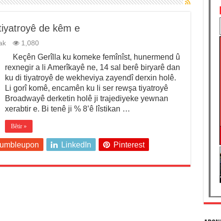
tiyatroyê de kêm e
ak
1,080
Keçên Gerîlla ku komeke femînîst, hunermend û
rexnegir a li Amerîkayê ne, 14 sal berê biryarê dan
ku di tiyatroyê de wekheviya zayendî derxin holê.
Li gorî komê, encamên ku li ser rewşa tiyatroyê
Broadwayê derketin holê ji trajediyeke yewnan
xerabtir e. Bi tenê ji % 8’ê lîstikan …
Bêtir »
tumbleupon
LinkedIn
Pinterest