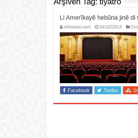
Arşîvên Tag:
tiyatro
Li Amerîkayê hebûna jinê di 
infowelat.com
24/12/2013
Civ
Facebook
Twitter
S