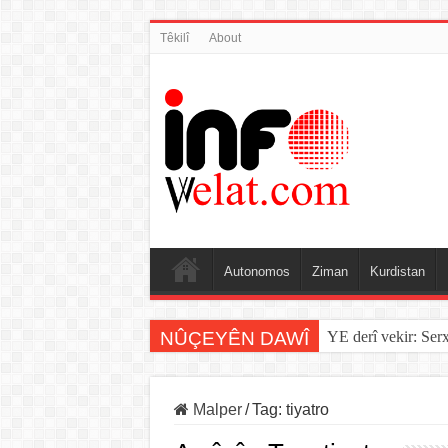
Têkilî
About
Autonomos
Ziman
Kurdistan
NÛÇEYÊN DAWÎ
YE derî vekir: Ser
Malper
/
Tag:
tiyatro