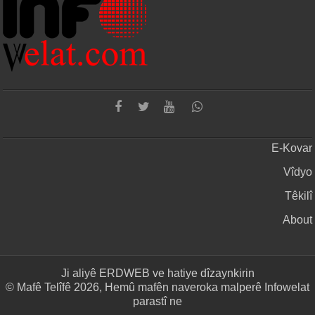
E-Kovar
Vîdyo
Têkilî
About
Ji aliyê
ERDWEB
ve hatiye dîzaynkirin
© Mafê Telîfê 2026, Hemû mafên naveroka malperê Infowelat
parastî ne