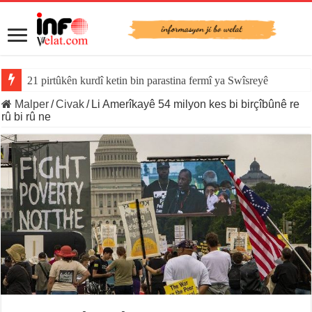
21 pirtûkên kurdî ketin bin parastina fermî ya Swîsreyê
Malper
/
Civak
/
Li Amerîkayê 54 milyon kes bi birçîbûnê re
rû bi rû ne