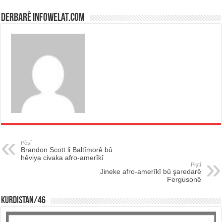
Derbarê infowelat.com
Pêşî
Brandon Scott li Baltîmorê bû
hêviya civaka afro-amerîkî
Piştî
Jineke afro-amerîkî bû şaredarê
Fergusonê
KURDISTAN/46