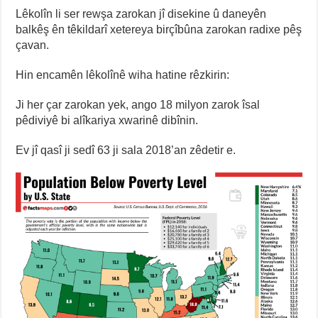
Lêkolîn li ser rewşa zarokan jî disekine û daneyên
balkêş ên têkildarî xetereya birçîbûna zarokan radixe pêş
çavan.
Hin encamên lêkolînê wiha hatine rêzkirin:
Ji her çar zarokan yek, ango 18 milyon zarok îsal
pêdiviyê bi alîkariya xwarinê dibînin.
Ev jî qasî ji sedî 63 ji sala 2018’an zêdetir e.