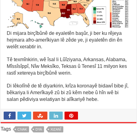
Di mijara birçîbûnê de eyaletên başûr, ji ber ku rêjeya
hejmara afro-amerîkiyan lê zêde ye, ji eyaletên din ên
welêt xerabtir in.
Tê texmînkirin, wê îsal li Lûîziyana, Arkansas, Alabama,
Mîssîsîppî, Nîw Meksîko, Teksas û Tenesî 11 milyon kes
rastî xetereya birçîbûnê werin.
Di lêkolînê de tê diyarkirin, krîza koronayê bidawî bibe jî,
bêkariya li Amerîkayê zû bi zû kêm nebe û hîn wê bi
salan pêdiviya welatiyan bi alîkariyê hebe.
Tags
CIVAK
DYA
XIZANÎ