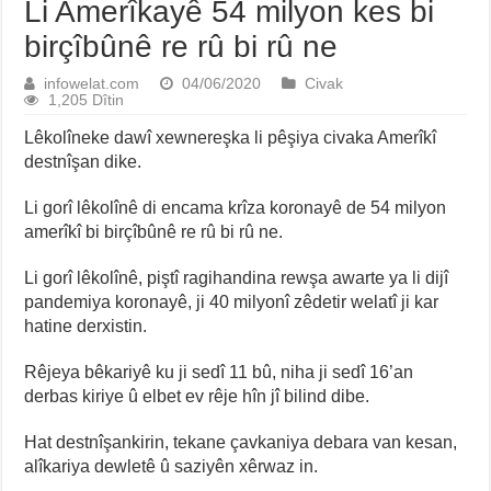
Li Amerîkayê 54 milyon kes bi
birçîbûnê re rû bi rû ne
infowelat.com
04/06/2020
Civak
1,205 Dîtin
Lêkolîneke dawî xewnereşka li pêşiya civaka Amerîkî
destnîşan dike.
Li gorî lêkolînê di encama krîza koronayê de 54 milyon
amerîkî bi birçîbûnê re rû bi rû ne.
Li gorî lêkolînê, piştî ragihandina rewşa awarte ya li dijî
pandemiya koronayê, ji 40 milyonî zêdetir welatî ji kar
hatine derxistin.
Rêjeya bêkariyê ku ji sedî 11 bû, niha ji sedî 16’an
derbas kiriye û elbet ev rêje hîn jî bilind dibe.
Hat destnîşankirin, tekane çavkaniya debara van kesan,
alîkariya dewletê û saziyên xêrwaz in.