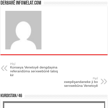
Derbarê infowelat.com
Pêşî
Konseya Venetoyê dengdayina
referandûma serxwebûnê taloq
kir
Piştî
xwepêşandaneke ji bo
serxwebûna Venetoyê
KURDISTAN/46