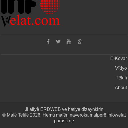
E-Kovar
Vîdyo
Têkilî
About
Ji aliyê
ERDWEB
ve hatiye dîzaynkirin
© Mafê Telîfê 2026, Hemû mafên naveroka malperê Infowelat
parastî ne