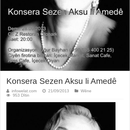
Konsera Sezen Aksu li Amedê
infowelat.com
21/09/2013
Wêne
953 Dîtin