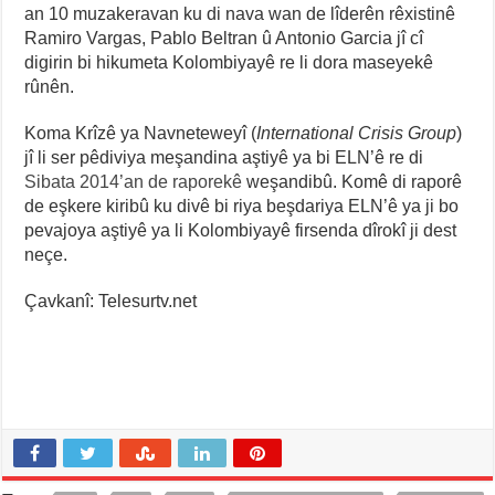
an 10 muzakeravan ku di nava wan de lîderên rêxistinê
Ramiro Vargas, Pablo Beltran û Antonio Garcia jî cî
digirin bi hikumeta Kolombiyayê re li dora maseyekê
rûnên.
Koma Krîzê ya Navneteweyî (
International Crisis Group
)
jî li ser pêdiviya meşandina aştiyê ya bi ELN’ê re di
Sibata 2014’an de raporekê
weşandibû. Komê di raporê
de eşkere kiribû ku divê bi riya beşdariya ELN’ê ya ji bo
pevajoya aştiyê ya li Kolombiyayê firsenda dîrokî ji dest
neçe.
Çavkanî: Telesurtv.net