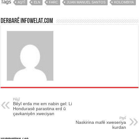
Tags
AŞTÎ
ELN
FARC
JUAN MANUEL SANTOS
KOLOMBIYA
Derbarê infowelat.com
Pêşî
Bêyî erda me em nabin gel: Li
Hondurasê parastina erd û
çavkaniyên xweciyan
Piştî
Naskirina mafê xweseriya
kurdan