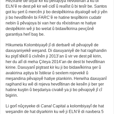
Hezîranê de diyar kir ku pêvajoya hevdîtinan a ku bi
ELN’ê re dest pê kir wê cidî û realîst û bi tesîr be. Santos
got ku şert û mercên ji bo destpêkirina diyalogê wê ji yên
ji bo hevdîtinên bi FARC’ê re hatine tespîtkirin cudatir
nebin û pêvajoya bi van her du rêxistinan re hatiye
destpêkirin wê ji bo welat û bidawîkirina pevçûnê
garantiya herî baş be.
Hikumeta Kolombiyayê jî di derbarê vê pêvajoyê de
daxuyaniyekê weşand. Di daxuyaniyê de hat ragihandin
ku piştî têkilî û civînên ji 2013’an û vir ve dest pê kirin,
her du alî di meha Çileya 2014’an de dest bi hevdîtinan
kirine. Daxuyanî piştrast kir ku ji bo bidawîkirina şer û
avakirina aştiya bi îstikrar û sexlem rojevekê û
meşandina pêvajoyê hatiye plankirin. Herwiha daxuyanî
ragihand ku wê di rojeva hevdîtinan de kesên ji ber şer
hatine kuştin û beşdariya civakê ya ji bo pêvajoyê jî cî
bigirin.
Li gorî nûçeyeke di
Canal
Capital a kolombiyayî de hat
weşandin de hat diyarkirin ku wê ji ELN’ê di navbera 5