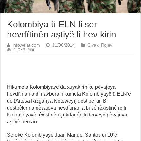
Kolombiya û ELN li ser
hevdîtinên aştiyê li hev kirin
infowelat.com
11/06/2014
Civak
,
Rojev
1,073 Dîtin
Hikumeta Kolombiyayê da xuyakirin ku pêvajoya
hevdîtinan a di navbera hikumeta Kolombiyayê û ELN’ê
de (Artêşa Rizgariya Neteweyî) dest pê kir. Bi
destpêkirina pêvajoya hevdîtinan a bi vê rêxistinê re li
Kolombiyayê rêxistinên çekdar ên li derveyê pêvajoya
aştiyê neman.
Serokê Kolombiyayê Juan Manuel Santos di 10’ê