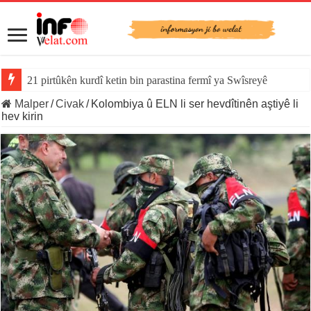
21 pirtûkên kurdî ketin bin parastina fermî ya Swîsreyê
Malper
/
Civak
/
Kolombiya û ELN li ser hevdîtinên aştiyê li
hev kirin