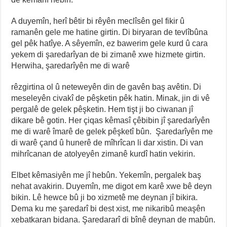
A duyemîn, herî bêtir bi rêyên meclîsên gel fikir û
ramanên gele me hatine girtin. Di biryaran de tevlîbûna
gel pêk hatîye. A sêyemîn, ez bawerim gele kurd û cara
yekem di şaredarîyan de bi zimanê xwe hizmete girtin.
Herwiha, şaredarîyên me di warê
rêzgirtina ol û neteweyên din de gavên baş avêtin. Di
meseleyên civakî de pêşketin pêk hatin. Minak, jin di vê
pergalê de gelek pêşketin. Hem tişt ji bo ciwanan jî
dikare bê gotin. Her çiqas kêmasî çêbibin jî şaredarîyên
me di warê îmarê de gelek pêşketî bûn. Şaredarîyên me
di warê çand û hunerê de mîhrîcan li dar xistin. Di van
mihrîcanan de atolyeyên zimanê kurdî hatin vekirin.
Elbet kêmasiyên me jî hebûn. Yekemîn, pergalek baş
nehat avakirin. Duyemîn, me digot em karê xwe bê deyn
bikin. Lê hewce bû ji bo xizmetê me deynan jî bikira.
Dema ku me şaredarî bi dest xist, me nikaribû meaşên
xebatkaran bidana. Şaredararî di bînê deynan de mabûn.