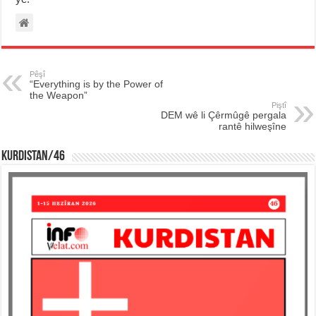
Pêşî
“Everything is by the Power of
the Weapon”
Piştî
DEM wê li Çêrmûgê pergala
rantê hilweşîne
KURDISTAN/46