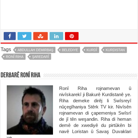
Tags
ABDULLAH DEMIRBAŞ
BELEDIYE
KURDÎ
KURDISTAN
RONÎ RIHA
ŞAREDARÎ
Derbarê Ronî Riha
Ronî Riha rojnamevan û
nivîskarekî ji Bakurê Kurdistanê ye.
Riha demeke dirêj li Swîsreyî
nûçegîhaniya Stêrk TV kir. Nivîsên
rojnamevan di çapemeniya Swîsrî
de jî tên weşandin. Riha di heman
demê de xwediyê du pirtûkên bi
navê Loristan û Savaş Duvaklari
ye.