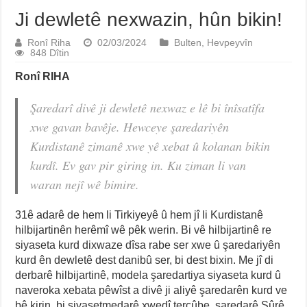
Ji dewletê nexwazin, hûn bikin!
Ronî Riha
02/03/2024
Bulten
,
Hevpeyvîn
848 Dîtin
Ronî RIHA
Şaredarî divê ji dewletê nexwaz e lê bi înîsatîfa
xwe gavan bavêje. Hewceye şaredariyên
Kurdistanê zimanê xwe yê xebat û
kolanan bikin
kurdî. Ev gav pir giring in. Ku ziman li van
waran nejî wê bimire.
31ê adarê de hem li Tirkiyeyê û hem jî li Kurdistanê
hilbijartinên herêmî wê pêk werin. Bi vê hilbijartinê re
siyaseta kurd dixwaze dîsa rabe ser xwe û şaredariyên
kurd ên dewletê dest danibû ser, bi dest bixin. Me jî di
derbarê hilbijartinê, modela şaredartiya siyaseta kurd û
naveroka xebata pêwîst a divê ji aliyê şaredarên kurd ve
bê kirin, bi siyasetmedarê xwedî tercûbe, şaredarê Sûrê