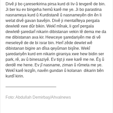
Divê ji bo çareserkirina pirsa kurd di liv û tevgerê de bin.
Ji ber ku ev bingeha hemû karê me ye. Ji bo parastina
nasnameya kurd û Kurdistanê û nasnameyên din ên li
welat divê gavan bavêjin. Divê ji mentalîteya pergala
dewletê xwe dûr bikin. Wekî mînak, li gorî pergala
dewletê şaredarî nikarin dibistanan vekin lê dema me da
me dibistanan ava kir. Hewceye şaredariyên me di vê
meseleyê de de bi israr bin. Herî zêde dewlet wê
dibistanan bigire an dîsa qeyûman bişîne. Wekî
şaredariyên kurd em nikarin giraniya xwe hew bidin ser
park, rê, av û binesaziyê. Ev tişt ji xwe karê me ne. Êş û
derdê me hene. Ev jî nasname, ziman û rûmeta me ye.
Wekî karê lezgîn, navên gundan û kolanan dikarin bên
kurdî kirin.
————————————–
Foto: Abdullah Demirbaş/Ahvalnews