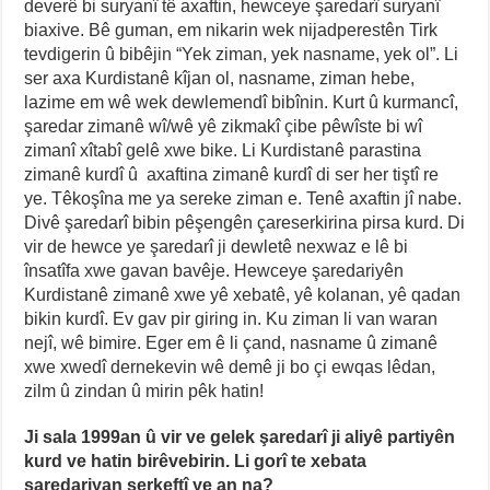
deverê bi suryanî tê axaftin, hewceye şaredarî suryanî
biaxive. Bê guman, em nikarin wek nijadperestên Tirk
tevdigerin û bibêjin “Yek ziman, yek nasname, yek ol”. Li
ser axa Kurdistanê kîjan ol, nasname, ziman hebe,
lazime em wê wek dewlemendî bibînin. Kurt û kurmancî,
şaredar zimanê wî/wê yê zikmakî çibe pêwîste bi wî
zimanî xîtabî gelê xwe bike. Li Kurdistanê parastina
zimanê kurdî û axaftina zimanê kurdî di ser her tiştî re
ye. Têkoşîna me ya sereke ziman e. Tenê axaftin jî nabe.
Divê şaredarî bibin pêşengên çareserkirina pirsa kurd. Di
vir de hewce ye şaredarî ji dewletê nexwaz e lê bi
însatîfa xwe gavan bavêje. Hewceye şaredariyên
Kurdistanê zimanê xwe yê xebatê, yê kolanan, yê qadan
bikin kurdî. Ev gav pir giring in. Ku ziman li van waran
nejî, wê bimire. Eger em ê li çand, nasname û zimanê
xwe xwedî dernekevin wê demê ji bo çi ewqas lêdan,
zilm û zindan û mirin pêk hatin!
Ji sala 1999an û vir ve gelek şaredarî ji aliyê partiyên
kurd ve hatin birêvebirin. Li gorî te xebata
şaredariyan serkeftî ye an na?