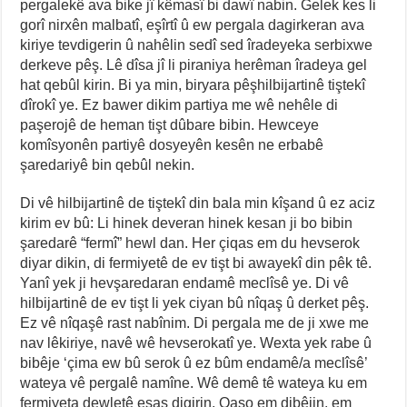
pergalekê ava bike jî kêmasî bi dawî nabin. Gelek kes li
gorî nirxên malbatî, eşîrtî û ew pergala dagirkeran ava
kiriye tevdigerin û nahêlin sedî sed îradeyeka serbixwe
derkeve pêş. Lê dîsa jî li piraniya herêman îradeya gel
hat qebûl kirin. Bi ya min, biryara pêşhilbijartinê tiştekî
dîrokî ye. Ez bawer dikim partiya me wê nehêle di
paşerojê de heman tişt dûbare bibin. Hewceye
komîsyonên partiyê dosyeyên kesên ne erbabê
şaredariyê bin qebûl nekin.
Di vê hilbijartinê de tiştekî din bala min kîşand û ez aciz
kirim ev bû: Li hinek deveran hinek kesan ji bo bibin
şaredarê “fermî” hewl dan. Her çiqas em du hevserok
diyar dikin, di fermiyetê de ev tişt bi awayekî din pêk tê.
Yanî yek ji hevşaredaran endamê meclîsê ye. Di vê
hilbijartinê de ev tişt li yek ciyan bû nîqaş û derket pêş.
Ez vê nîqaşê rast nabînim. Di pergala me de ji xwe me
nav lêkiriye, navê wê hevserokatî ye. Wexta yek rabe û
bibêje ‘çima ew bû serok û ez bûm endamê/a meclîsê’
wateya vê pergalê namîne. Wê demê tê wateya ku em
fermiyeta dewletê esas digirin. Qaşo em dibêjin, em