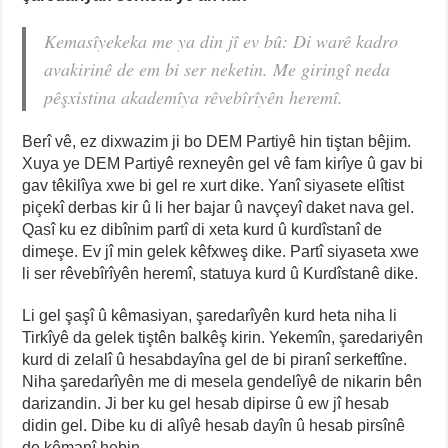
Kemasîyekeka me ya din jî ev bû: Di warê kadro
avakirinê de em bi ser neketin. Me giringî neda
pêşxistina akademîya rêvebîrîyên heremî.
Berî vê, ez dixwazim ji bo DEM Partiyê hin tiştan bêjim.
Xuya ye DEM Partiyê rexneyên gel vê fam kirîye û gav bi
gav têkilîya xwe bi gel re xurt dike. Yanî siyasete elîtist
piçekî derbas kir û li her bajar û navçeyî daket nava gel.
Qasî ku ez dibînim partî di xeta kurd û kurdîstanî de
dimeşe. Ev jî min gelek kêfxweş dike. Partî siyaseta xwe
li ser rêvebîrîyên heremî, statuya kurd û Kurdîstanê dike.
Li gel şaşî û kêmasiyan, şaredarîyên kurd heta niha li
Tirkîyê da gelek tiştên balkêş kirin. Yekemîn, şaredariyên
kurd di zelalî û hesabdayîna gel de bi piranî serkeftîne.
Niha şaredarîyên me di mesela gendelîyê de nikarin bên
darizandin. Ji ber ku gel hesab dipirse û ew jî hesab
didin gel. Dibe ku di alîyê hesab dayîn û hesab pirsînê
de kêmanî hebin.