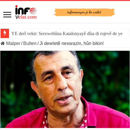
YE derî vekir: Serxwebûna Katalonyayê dîsa di rojevê de ye
Malper
/
Bulten
/
Ji dewletê nexwazin, hûn bikin!