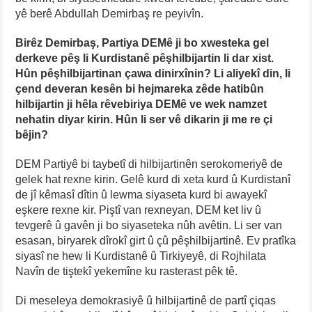
yê berê Abdullah Demirbaş re peyivîn.
Birêz Demirbaş, Partiya DEMê ji bo xwesteka gel
derkeve pêş li Kurdistanê pêşhilbijartin li dar xist.
Hûn pêşhilbijartinan çawa dinirxînin? Li aliyekî din, li
çend deveran kesên bi hejmareka zêde hatibûn
hilbijartin ji hêla rêvebiriya DEMê ve wek namzet
nehatin diyar kirin. Hûn li ser vê dikarin ji me re çi
bêjin?
DEM Partiyê bi taybetî di hilbijartinên serokomeriyê de
gelek hat rexne kirin. Gelê kurd di xeta kurd û Kurdistanî
de jî kêmasî dîtin û lewma siyaseta kurd bi awayekî
eşkere rexne kir. Piştî van rexneyan, DEM ket liv û
tevgerê û gavên ji bo siyaseteka nûh avêtin. Li ser van
esasan, biryarek dîrokî girt û çû pêşhilbijartinê. Ev pratîka
siyasî ne hew li Kurdistanê û Tirkiyeyê, di Rojhilata
Navîn de tiştekî yekemîne ku rasterast pêk tê.
Di meseleya demokrasiyê û hilbijartinê de partî çiqas