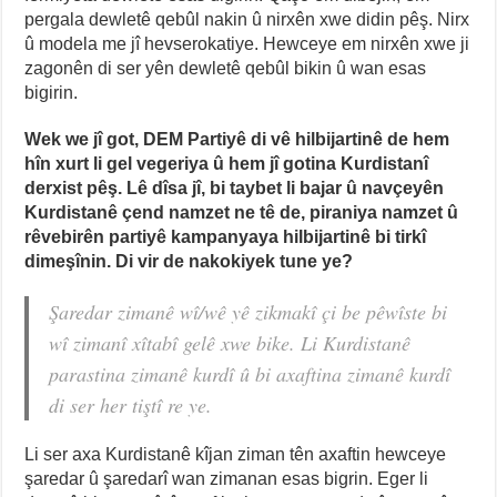
pergala dewletê qebûl nakin û nirxên xwe didin pêş. Nirx
û modela me jî hevserokatiye. Hewceye em nirxên xwe ji
zagonên di ser yên dewletê qebûl bikin û wan esas
bigirin.
Wek we jî got, DEM Partiyê di vê hilbijartinê de hem
hîn xurt li gel vegeriya û hem jî gotina Kurdistanî
derxist pêş. Lê dîsa jî, bi taybet li bajar û navçeyên
Kurdistanê çend namzet ne tê de, piraniya namzet û
rêvebirên partiyê kampanyaya hilbijartinê bi tirkî
dimeşînin. Di vir de nakokiyek tune ye?
Şaredar zimanê wî/wê yê zikmakî çi be pêwîste bi
wî zimanî xîtabî gelê xwe bike. Li Kurdistanê
parastina zimanê kurdî û bi axaftina zimanê kurdî
di ser her tiştî re ye.
Li ser axa Kurdistanê kîjan ziman tên axaftin hewceye
şaredar û şaredarî wan zimanan esas bigrin. Eger li