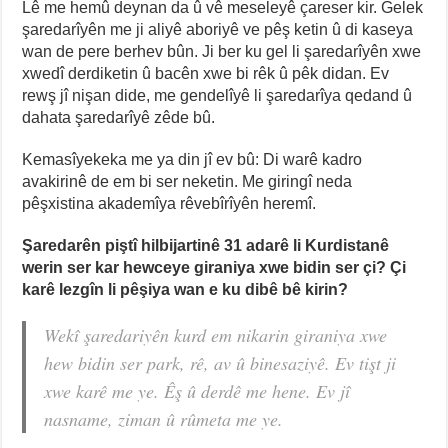
Lê me hemû deynan da û vê meseleyê çareser kir. Gelek
şaredarîyên me ji aliyê aboriyê ve pêş ketin û di kaseya
wan de pere berhev bûn. Ji ber ku gel li şaredarîyên xwe
xwedî derdiketin û bacên xwe bi rêk û pêk didan. Ev
rewş jî nişan dide, me gendelîyê li şaredarîya qedand û
dahata şaredarîyê zêde bû.
Kemasîyekeka me ya din jî ev bû: Di warê kadro
avakirinê de em bi ser neketin. Me giringî neda
pêşxistina akademîya rêvebîrîyên heremî.
Şaredarên piştî hilbijartinê 31 adarê li Kurdistanê
werin ser kar hewceye giraniya xwe bidin ser çi? Çi
karê lezgîn li pêşiya wan e ku dibê bê kirin?
Wekî şaredariyên kurd em nikarin giraniya xwe
hew bidin ser park, rê, av û binesaziyê. Ev tişt ji
xwe karê me ye. Êş û derdê me hene. Ev jî
nasname, ziman û rûmeta me ye.