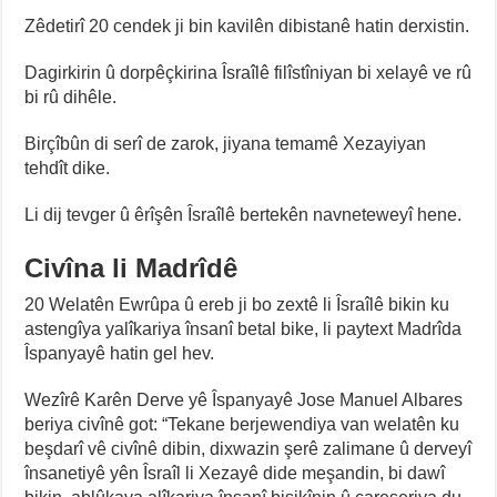
Zêdetirî 20 cendek ji bin kavilên dibistanê hatin derxistin.
Dagirkirin û dorpêçkirina Îsraîlê filîstîniyan bi xelayê ve rû
bi rû dihêle.
Birçîbûn di serî de zarok, jiyana temamê Xezayiyan
tehdît dike.
Li dij tevger û êrîşên Îsraîlê bertekên navneteweyî hene.
Civîna li Madrîdê
20 Welatên Ewrûpa û ereb ji bo zextê li Îsraîlê bikin ku
astengîya yalîkariya însanî betal bike, li paytext Madrîda
Îspanyayê hatin gel hev.
Wezîrê Karên Derve yê Îspanyayê Jose Manuel Albares
beriya civînê got: “Tekane berjewendiya van welatên ku
beşdarî vê civînê dibin, dixwazin şerê zalimane û derveyî
însanetiyê yên Îsraîl li Xezayê dide meşandin, bi dawî