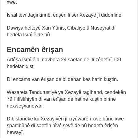
xwe.
Îsraîl tevî dagirkirinê, êrişên li ser Xezayê jî didomîne.
Dawiya hefteyê Xan Yûnis, Cibaliye û Nuseyrat di
hedefa Îsraîlê de bû.
Encamên êrişan
Artêşa Îsraîlê di navbera 24 saetan de, li zêdetirî 100
hedefan xist.
Di encama van êrişan de bi dehan kes hatin kuştin.
Wezareta Tendurustiyê ya Xezayê ragihand, cendekên
79 Filîstîniyên di van êrîşan de hatine kuştin birine
nexweşxaneyan.
Dibistaneke ku Xezayiyên ji ciyûwarên xwe bûne xwe
spartibûnê di saetên nîvê şevê de bû hedefa êrîşên
hewayî.