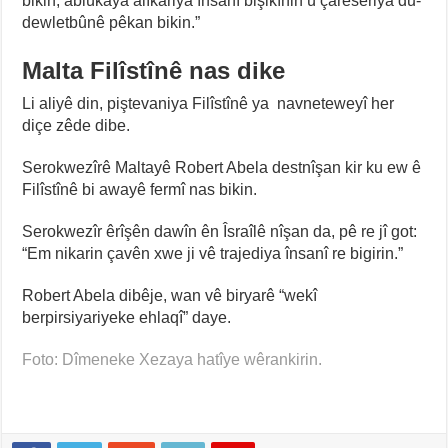
bikin, ablûkaya alîkariya însanî bişikînin û çareseriya du-
dewletbûnê pêkan bikin.”
Malta Filîstînê nas dike
Li aliyê din, piştevaniya Filîstînê ya navneteweyî her
diçe zêde dibe.
Serokwezîrê Maltayê Robert Abela destnîşan kir ku ew ê
Filîstînê bi awayê fermî nas bikin.
Serokwezîr êrîşên dawîn ên Îsraîlê nîşan da, pê re jî got:
“Em nikarin çavên xwe ji vê trajediya însanî re bigirin.”
Robert Abela dibêje, wan vê biryarê “wekî
berpirsiyariyeke ehlaqî” daye.
Foto: Dîmeneke Xezaya hatîye wêrankirin.