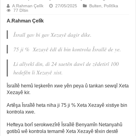
A.Rahman Çelîk
27/05/2025
Bulten
,
Polîtîka
77 Dîtin
A.Rahman Çelîk
Îsraîl gav bi gav Xezayê dagir dike.
75 ji % Xezayê êdî di bin kontrola Îsraîlê de ye.
Li alîyekî din, di 24 saetên dawî de zêdetirî 100
hedefên li Xezayê xist.
Îsraîlê hemû leşkerên xwe yên peya û tankan sewqî Xeta
Xezayê kir.
Artêşa Îsraîlê heta niha ji 75 ji % Xeta Xezayê xistiye bin
kontrola xwe.
Hefteya borî serokwezîrê Îsraîlê Benyamîn Netanyahû
gotibû wê kontrola temamê Xeta Xezayê têxin destê