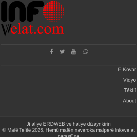
E-Kovar
Vîdyo
Têkilî
About
Ji aliyê
ERDWEB
ve hatiye dîzaynkirin
© Mafê Telîfê 2026, Hemû mafên naveroka malperê Infowelat
parastî ne