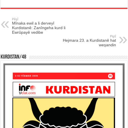
Pêşî
Mînaka ewil a li derveyî
Kurdistanê: Zanîngeha kurd li
Ewrûpayê vedibe
Piştî
Hejmara 23. a Kurdistanê hat
weşandin
KURDISTAN/48