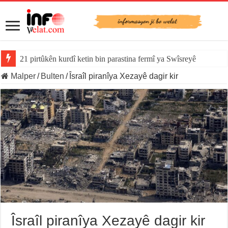
21 pirtûkên kurdî ketin bin parastina fermî ya Swîsreyê
Malper
/
Bulten
/
Îsraîl piranîya Xezayê dagir kir
Îsraîl piranîya Xezayê dagir kir