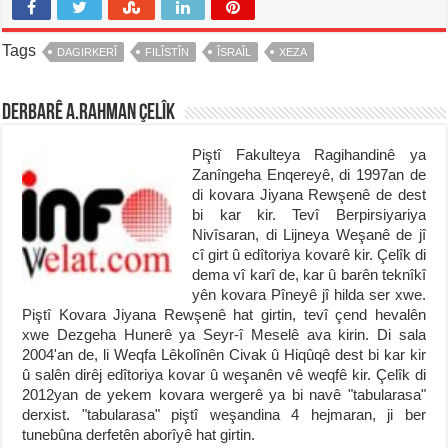
Tags
DAGIRKERÎ
FILÎSTÎN
ÎSRAÎL
XEZA
Derbarê A.Rahman Çelîk
Piştî Fakulteya Ragihandinê ya
Zanîngeha Enqereyê, di 1997an de
di kovara Jiyana Rewşenê de dest
bi kar kir. Tevî Berpirsiyariya
Nivîsaran, di Lijneya Weşanê de jî
cî girt û edîtoriya kovarê kir. Çelîk di
dema vî karî de, kar û barên teknîkî
yên kovara Pîneyê jî hilda ser xwe.
Piştî Kovara Jiyana Rewşenê hat girtin, tevî çend hevalên
xwe Dezgeha Hunerê ya Seyr-î Meselê ava kirin. Di sala
2004'an de, li Weqfa Lêkolînên Civak û Hiqûqê dest bi kar kir
û salên dirêj edîtoriya kovar û weşanên vê weqfê kir. Çelîk di
2012yan de yekem kovara wergerê ya bi navê "tabularasa"
derxist. "tabularasa" piştî weşandina 4 hejmaran, ji ber
tunebûna derfetên aborîyê hat girtin.