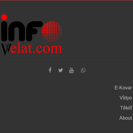
E-Kovar
Vîdyo
Têkilî
About