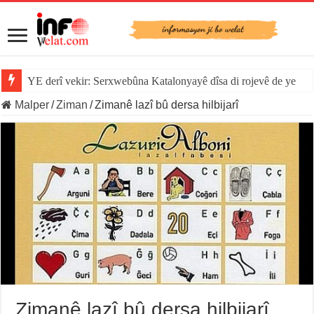
YE derî vekir: Serxwebûna Katalonyayê dîsa di rojevê de ye
Malper
/
Ziman
/
Zimanê lazî bû dersa hilbijarî
Zimanê lazî bû dersa hilbijarî