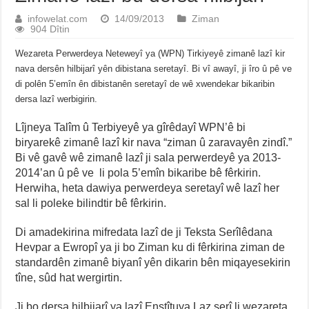
infowelat.com
14/09/2013
Ziman
904 Dîtin
Wezareta Perwerdeya Neteweyî ya (WPN) Tirkiyeyê zimanê lazî kir
nava dersên hilbijarî yên dibistana seretayî. Bi vî awayî, ji îro û pê ve
di polên 5’emîn ên dibistanên seretayî de wê xwendekar bikaribin
dersa lazî werbigirin.
Lîjneya Talîm û Terbiyeyê ya gîrêdayî WPN’ê bi
biryarekê zimanê lazî kir nava “ziman û zaravayên zindî.”
Bi vê gavê wê zimanê lazî ji sala perwerdeyê ya 2013-
2014’an û pê ve li pola 5’emîn bikaribe bê fêrkirin.
Herwiha, heta dawiya perwerdeya seretayî wê lazî her
sal li poleke bilindtir bê fêrkirin.
Di amadekirina mifredata lazî de ji Teksta Serîlêdana
Hevpar a Ewropî ya ji bo Ziman ku di fêrkirina ziman de
standardên zimanê biyanî yên dikarin bên miqayesekirin
tîne, sûd hat wergirtin.
Ji bo dersa hilbijarî ya lazî Enstîtuya Laz serî li wezareta