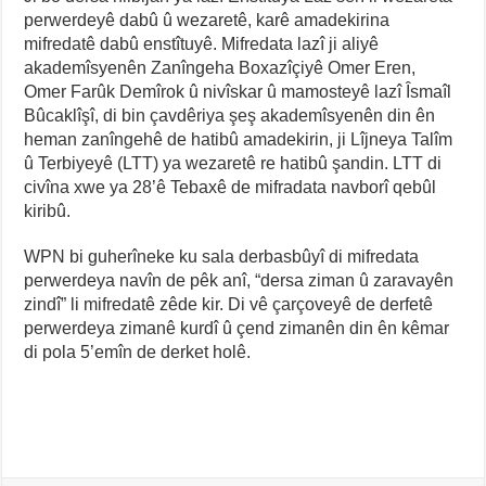
perwerdeyê dabû û wezaretê, karê amadekirina
mifredatê dabû enstîtuyê. Mifredata lazî ji aliyê
akademîsyenên Zanîngeha Boxazîçiyê Omer Eren,
Omer Farûk Demîrok û nivîskar û mamosteyê lazî Îsmaîl
Bûcaklîşî, di bin çavdêriya şeş akademîsyenên din ên
heman zanîngehê de hatibû amadekirin, ji Lîjneya Talîm
û Terbiyeyê (LTT) ya wezaretê re hatibû şandin. LTT di
civîna xwe ya 28’ê Tebaxê de mifradata navborî qebûl
kiribû.
WPN bi guherîneke ku sala derbasbûyî di mifredata
perwerdeya navîn de pêk anî, “dersa ziman û zaravayên
zindî” li mifredatê zêde kir. Di vê çarçoveyê de derfetê
perwerdeya zimanê kurdî û çend zimanên din ên kêmar
di pola 5’emîn de derket holê.