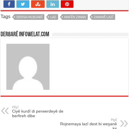
Tags
DERSA HILBIJARÎ
LAZ
MAFÊN ZIMAN
ZIMANÊ LAZÎ
Derbarê infowelat.com
Pêşî
Ciyê kurdî di perwerdeyê de
berfireh dibe
Piştî
Rojnemaya lazî dest bi weşanê
kir