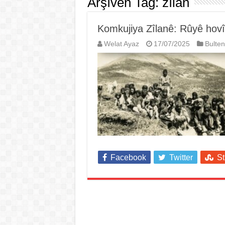
Arşîvên Tag:
zîlan
Komkujiya Zîlanê: Rûyê hovît
Welat Ayaz
17/07/2025
Bulten
Facebook
Twitter
S