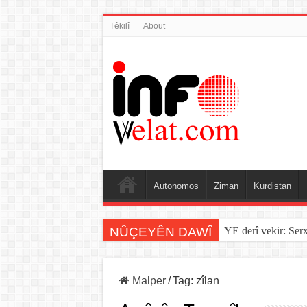
Têkilî
About
Autonomos
Ziman
Kurdistan
NÛÇEYÊN DAWÎ
YE derî vekir: Ser
Malper
/
Tag:
zîlan