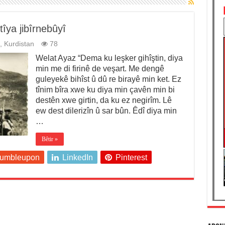
îya jibîrnebûyî
,
Kurdistan
78
Welat Ayaz “Dema ku leşker gihîştin, diya
min me di firinê de veşart. Me dengê
guleyekê bihîst û dû re birayê min ket. Ez
tînim bîra xwe ku diya min çavên min bi
destên xwe girtin, da ku ez negirîm. Lê
ew dest dilerizîn û sar bûn. Êdî diya min
…
Bêtir »
tumbleupon
LinkedIn
Pinterest