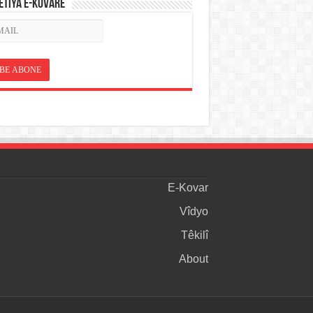
ETÎYA E-KOVARÊ
E-Kovar
Vîdyo
Têkilî
About