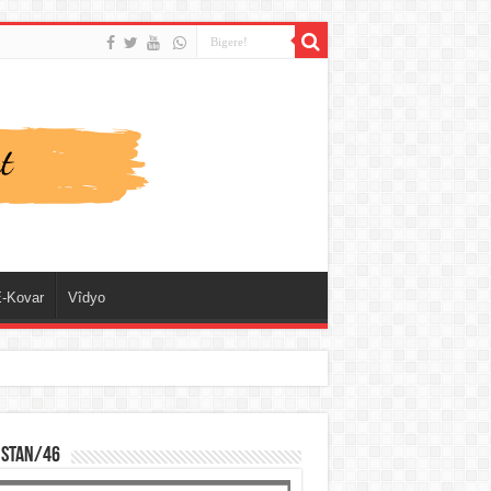
-Kovar
Vîdyo
ISTAN/46