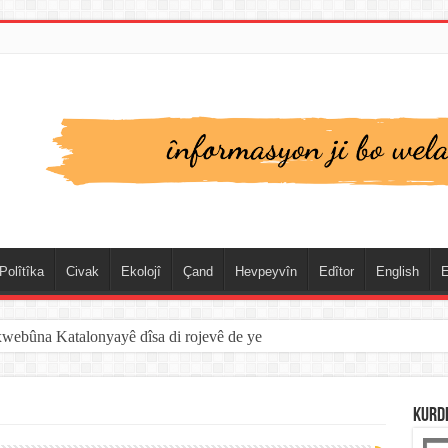
Polîtîka
Civak
Ekolojî
Çand
Hevpeyvîn
Edîtor
English
E
xwebûna Katalonyayê dîsa di rojevê de ye
KURD