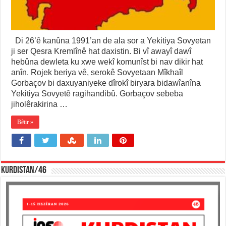
Di 26’ê kanûna 1991’an de ala sor a Yekitiya Sovyetan
ji ser Qesra Kremlînê hat daxistin. Bi vî awayî dawî
hebûna dewleta ku xwe wekî komunîst bi nav dikir hat
anîn. Rojek beriya vê, serokê Sovyetaan Mîkhaîl
Gorbaçov bi daxuyaniyeke dîrokî biryara bidawîanîna
Yekitiya Sovyetê ragihandibû. Gorbaçov sebeba
jiholêrakirina …
Bêtir »
KURDISTAN/46