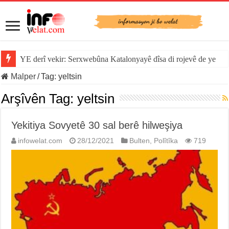
YE derî vekir: Serxwebûna Katalonyayê dîsa di rojevê de ye
Malper
/
Tag:
yeltsin
Arşîvên Tag:
yeltsin
Yekitiya Sovyetê 30 sal berê hilweşiya
infowelat.com
28/12/2021
Bulten
,
Polîtîka
719