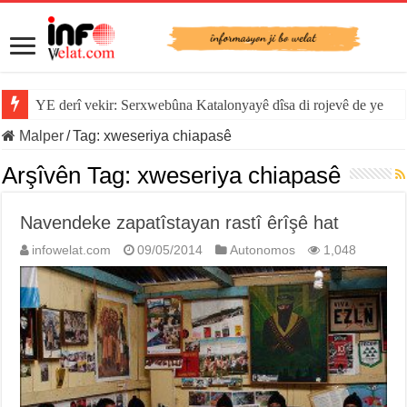
YE derî vekir: Serxwebûna Katalonyayê dîsa di rojevê de ye
Malper
/
Tag:
xweseriya chiapasê
Arşîvên Tag:
xweseriya chiapasê
Navendeke zapatîstayan rastî êrîşê hat
infowelat.com
09/05/2014
Autonomos
1,048