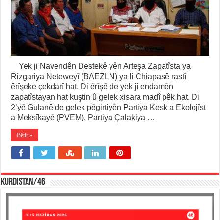
Yek ji Navendên Destekê yên Arteşa Zapatîsta ya
Rizgariya Neteweyî (BAEZLN) ya li Chiapasê rastî
êrîşeke çekdarî hat. Di êrîşê de yek ji endamên
zapatîstayan hat kuştin û gelek xisara madî pêk hat. Di
2’yê Gulanê de gelek pêgirtiyên Partiya Kesk a Ekolojîst
a Meksîkayê (PVEM), Partiya Çalakiya …
Bêtir »
KURDISTAN/46