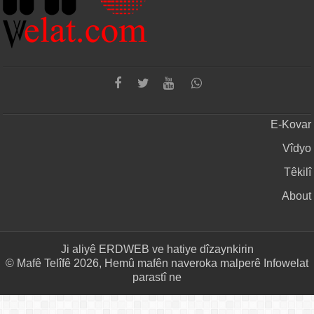
E-Kovar
Vîdyo
Têkilî
About
Ji aliyê
ERDWEB
ve hatiye dîzaynkirin
© Mafê Telîfê 2026, Hemû mafên naveroka malperê Infowelat
parastî ne