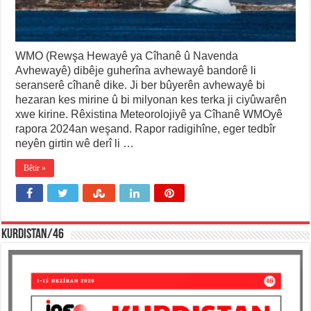
WMO (Rewşa Hewayê ya Cîhanê û Navenda
Avhewayê) dibêje guherîna avhewayê bandorê li
seranserê cîhanê dike. Ji ber bûyerên avhewayê bi
hezaran kes mirine û bi milyonan kes terka ji ciyûwarên
xwe kirine. Rêxistina Meteorolojiyê ya Cîhanê WMOyê
rapora 2024an weşand. Rapor radigihîne, eger tedbîr
neyên girtin wê derî li …
Bêtir »
KURDISTAN/46