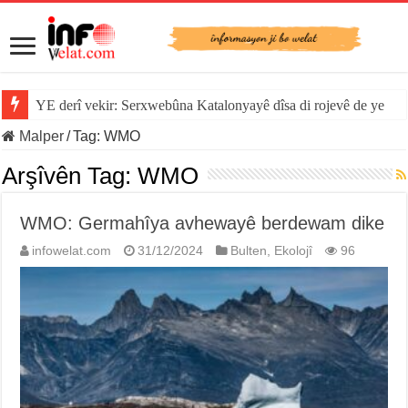
YE derî vekir: Serxwebûna Katalonyayê dîsa di rojevê de ye
Malper
/
Tag:
WMO
Arşîvên Tag:
WMO
WMO: Germahîya avhewayê berdewam dike
infowelat.com
31/12/2024
Bulten
,
Ekolojî
96