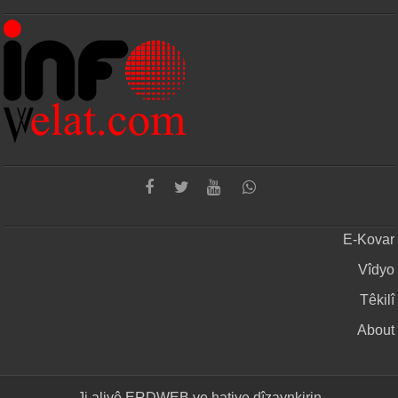
E-Kovar
Vîdyo
Têkilî
About
Ji aliyê
ERDWEB
ve hatiye dîzaynkirin