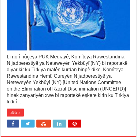
Li gorî nûçeya PUK Mediayê, Komîteya Rawestandina
Nijadperestiyê ya Neteweyên Yekbûyî (NY) bi raportekê
diyar kir ku Tirkiya mafên kurdan binpê dike. Komîteya
Rawestandina Hemû Cureyên Nijadperestiyê ya
Neteweyên Yekbûyî (NY) [United Nations Committee
on the Elimination of Racial Discrimination (UNCERD)]
hinek zanyariyên xwe bi raportekê eşkere kirin ku Tirkiya
li dijî …
Bêtir »