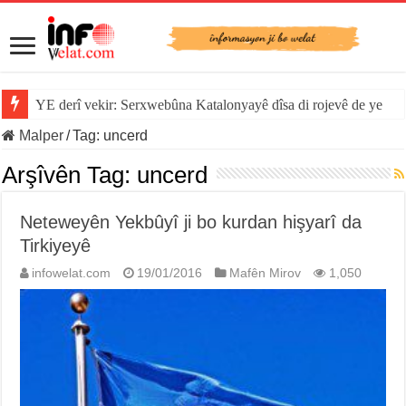
YE derî vekir: Serxwebûna Katalonyayê dîsa di rojevê de ye
Malper
/
Tag:
uncerd
Arşîvên Tag:
uncerd
Neteweyên Yekbûyî ji bo kurdan hişyarî da
Tirkiyeyê
infowelat.com
19/01/2016
Mafên Mirov
1,050