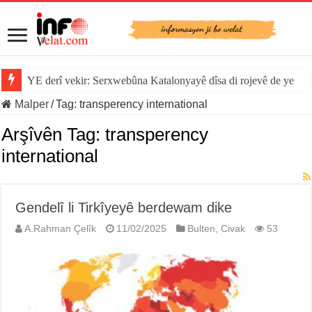
YE derî vekir: Serxwebûna Katalonyayê dîsa di rojevê de ye
Malper
/
Tag:
transperency international
Arşîvên Tag:
transperency
international
Gendelî li Tirkîyeyê berdewam dike
A.Rahman Çelîk
11/02/2025
Bulten
,
Civak
53