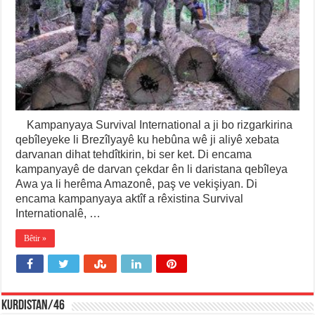
Kampanyaya Survival International a ji bo rizgarkirina
qebîleyeke li Brezîlyayê ku hebûna wê ji aliyê xebata
darvanan dihat tehdîtkirin, bi ser ket. Di encama
kampanyayê de darvan çekdar ên li daristana qebîleya
Awa ya li herêma Amazonê, paş ve vekişiyan. Di
encama kampanyaya aktîf a rêxistina Survival
Internationalê, …
Bêtir »
KURDISTAN/46