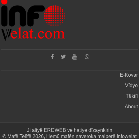
E-Kovar
Vîdyo
Têkilî
About
Ji aliyê
ERDWEB
ve hatiye dîzaynkirin
© Mafê Telîfê 2026, Hemû mafên naveroka malperê Infowelat