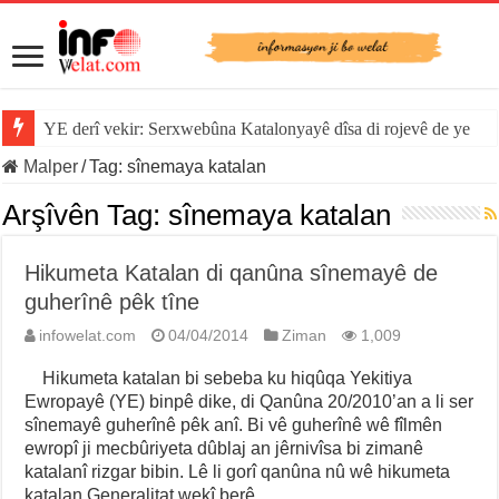
YE derî vekir: Serxwebûna Katalonyayê dîsa di rojevê de ye
Malper
/
Tag:
sînemaya katalan
Arşîvên Tag:
sînemaya katalan
Hikumeta Katalan di qanûna sînemayê de
guherînê pêk tîne
infowelat.com
04/04/2014
Ziman
1,009
Hikumeta katalan bi sebeba ku hiqûqa Yekitiya
Ewropayê (YE) binpê dike, di Qanûna 20/2010’an a li ser
sînemayê guherînê pêk anî. Bi vê guherînê wê fîlmên
ewropî ji mecbûriyeta dûblaj an jêrnivîsa bi zimanê
katalanî rizgar bibin. Lê li gorî qanûna nû wê hikumeta
katalan Generalitat wekî berê …