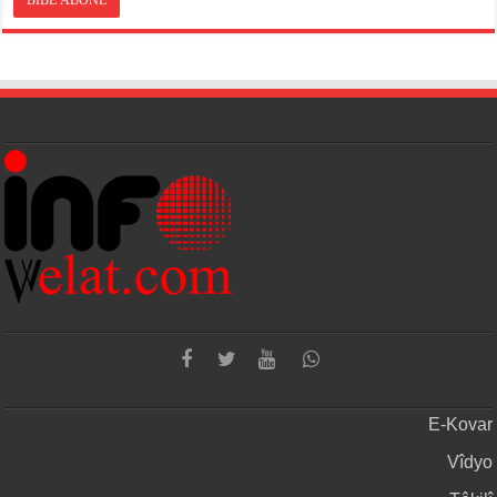
E-Kovar
Vîdyo