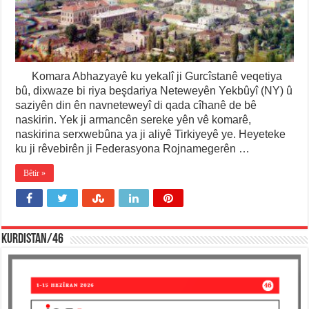
Komara Abhazyayê ku yekalî ji Gurcîstanê veqetiya
bû, dixwaze bi riya beşdariya Neteweyên Yekbûyî (NY) û
saziyên din ên navneteweyî di qada cîhanê de bê
naskirin. Yek ji armancên sereke yên vê komarê,
naskirina serxwebûna ya ji aliyê Tirkiyeyê ye. Heyeteke
ku ji rêvebirên ji Federasyona Rojnamegerên …
Bêtir »
KURDISTAN/46