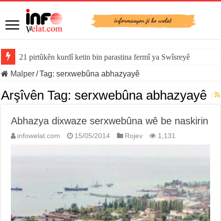
21 pirtûkên kurdî ketin bin parastina fermî ya Swîsreyê
Malper
/
Tag:
serxwebûna abhazyayê
Arşîvên Tag:
serxwebûna abhazyayê
Abhazya dixwaze serxwebûna wê be naskirin
infowelat.com
15/05/2014
Rojev
1,131