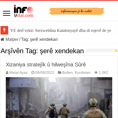
YE derî vekir: Serxwebûna Katalonyayê dîsa di rojevê de ye
Malper
/
Tag:
şerê xendekan
Arşîvên Tag:
şerê xendekan
Xizaniya stratejîk û hilweşîna Sûrê
Welat Ayaz
08/08/2022
Bulten
,
Kurdistan
1,062