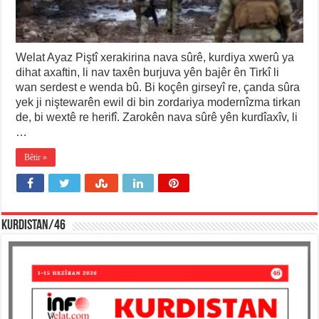
Welat Ayaz Piştî xerakirina nava sûrê, kurdiya xwerû ya
dihat axaftin, li nav taxên burjuva yên bajêr ên Tirkî li
wan serdest e wenda bû. Bi koçên girseyî re, çanda sûra
yek ji niştewarên ewil di bin zordariya modernîzma tirkan
de, bi wextê re herifî. Zarokên nava sûrê yên kurdîaxîv, li
…
Bêtir »
KURDISTAN/46