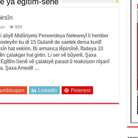
ê ya egîtîm-senê
irsîn
man
989
i aliyê Midûriyeta Perwerdeya Neteweyî li hember
steyên ku di 15 Gulanê de saetek dersa kurdî
rsîn hat vekirin. Bi armanca lêpirsînê, îfadeya 10
 çalakger hat girtin. Li ser vê bûyerê, Şaxa
gîtîm-Senê vê çalakiyê parast û reaksiyon nîşanî
 da. Şaxa Amedê …
tumbleupon
LinkedIn
Pinterest