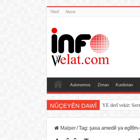
Têkilî
About
Autonomos
Ziman
Kurdistan
NÛÇEYÊN DAWÎ
YE derî vekir: Ser
Malper
/
Tag:
şaxa amedê ya egîtîm