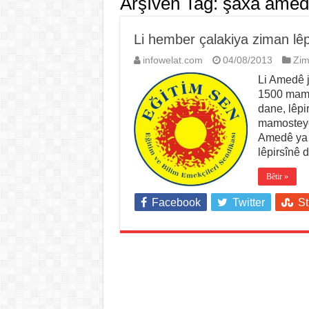
Arşîvên Tag:
şaxa amed
Li hember çalakiya ziman lêp
infowelat.com
04/08/2013
Zi
Li Amedê j
1500 mamo
dane, lêpi
mamosteyên
Amedê ya E
lêpirsînê
Bêtir »
Facebook
Twitter
S