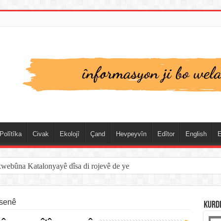
Polîtîka
Civak
Ekolojî
Çand
Hevpeyvîn
Edîtor
English
E
xwebûna Katalonyayê dîsa di rojevê de ye
-senê
KURD