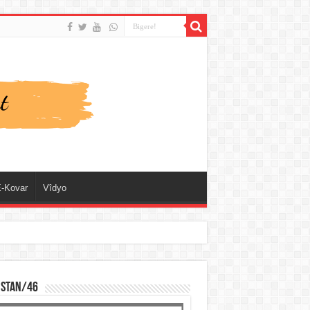
-Kovar
Vîdyo
ISTAN/46