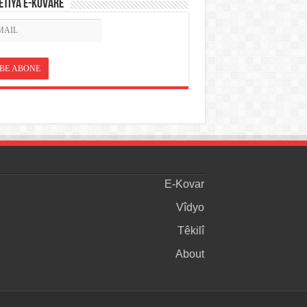
ETÎYA E-KOVARÊ
E-Kovar
Vîdyo
Têkilî
About