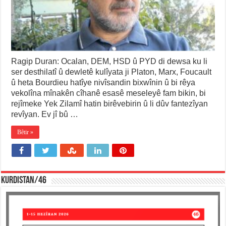
Ragip Duran: Ocalan, DEM, HSD û PYD di dewsa ku li
ser desthilatî û dewletê kulîyata ji Platon, Marx, Foucault
û heta Bourdieu hatîye nivîsandin bixwînin û bi rêya
vekolîna mînakên cîhanê esasê meseleyê fam bikin, bi
rejîmeke Yek Zilamî hatin birêvebirin û li dûv fantezîyan
revîyan. Ev jî bû …
Bêtir »
KURDISTAN/46