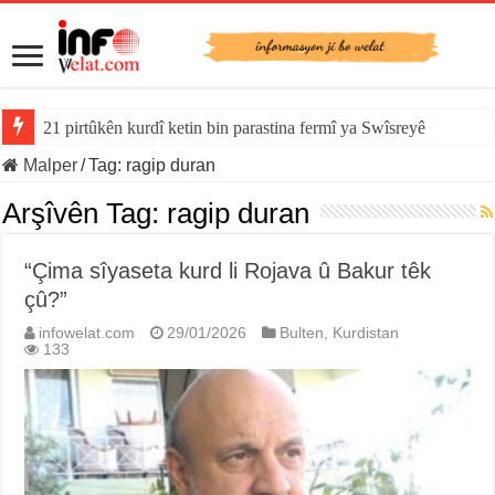
21 pirtûkên kurdî ketin bin parastina fermî ya Swîsreyê
Malper
/
Tag:
ragip duran
Arşîvên Tag:
ragip duran
“Çima sîyaseta kurd li Rojava û Bakur têk
çû?”
infowelat.com
29/01/2026
Bulten
,
Kurdistan
133