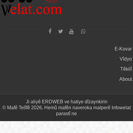
E-Kovar
Vîdyo
Têkilî
About
Ji aliyê
ERDWEB
ve hatiye dîzaynkirin
© Mafê Telîfê 2026, Hemû mafên naveroka malperê Infowelat
parastî ne