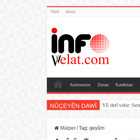
Têkilî
About
Autonomos
Ziman
Kurdistan
NÛÇEYÊN DAWÎ
YE derî vekir: Ser
Malper
/
Tag:
qeyûm