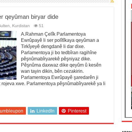
r qeyûman biryar dide
ulten
,
Kurdistan
51
A.Rahman Çelîk Parlamentoya
Ewrûpayê li ser polîtîkaya qeyûman a
Tirkîyeyê dengdanê li dar dixe.
Parlamentoya ji bo tedbîran ragihîne
pêşnûmabîryarekê pêşniyaz dike.
Pêşnûma daxwaz dike qeyûm û kesên
wan tayin dikin, bên cezakirin.
Parlamentoya Ewrûpayê şaredarên ji
xist rojeva xwe. Parlamentoya pêşnûmabîryarekê ya li
tumbleupon
LinkedIn
Pinterest