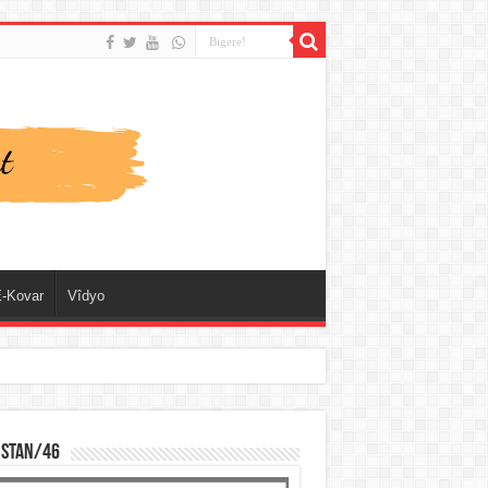
-Kovar
Vîdyo
ISTAN/46