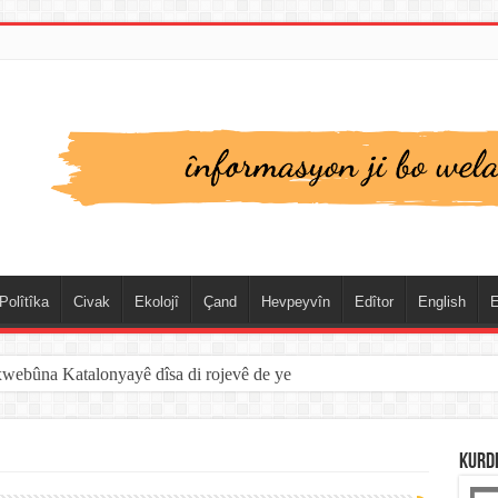
Polîtîka
Civak
Ekolojî
Çand
Hevpeyvîn
Edîtor
English
E
xwebûna Katalonyayê dîsa di rojevê de ye
KURD