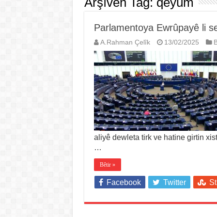
Arşîvên Tag:
qeyûm
Parlamentoya Ewrûpayê li se
A.Rahman Çelîk
13/02/2025
B
aliyê dewleta tirk ve hatine girtin 
…
Bêtir »
Facebook
Twitter
S