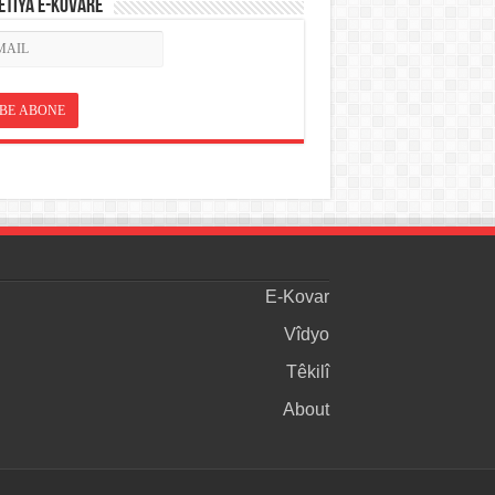
ETÎYA E-KOVARÊ
E-Kovar
Vîdyo
Têkilî
About